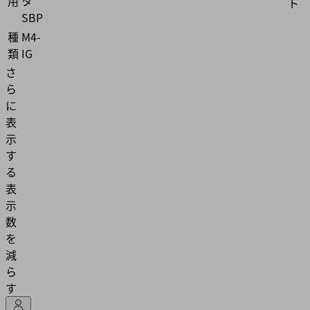
用
タ
ト
SBP
種
M4-
類
IG
さ
ら
に
表
示
す
る
表
示
数
を
減
ら
す