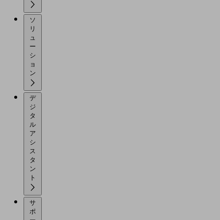
ソ
リ
ュ
ー
シ
ョ
ン
デ
ジ
タ
ル
ア
シ
ス
タ
ン
ト
サ
ポ