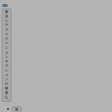
製
品
と
ア
プ
リ
ケ
ー
シ
ョ
ン
オ
プ
シ
ョ
ン
の
検
索
製