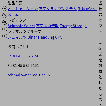
製品分野
当
オートメーション
真空クランプシステム
手動搬送シ
社
ステム
の
トピックス
オ
Schmalz Select
真空技術情報
Energy Storage
フ
シュマルツグループ
ァ
シュマルツ
Binar Handling
GPS
ー
は、
お問い合わせ
企
業
T:+81 45 565 5150
を
F:+81 45 565 5151
対
象
schmalz@schmalz.co.jp
と
し
た
も
の
で