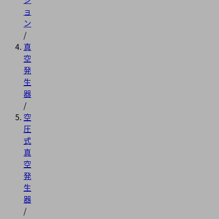
ョ
ン
/
真
空
発
生
器
/
空
圧
式
真
空
発
生
器
/