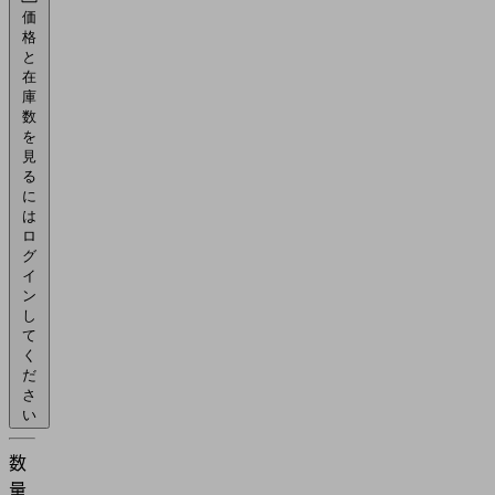
価
格
と
在
庫
数
を
見
る
に
は
ロ
グ
イ
ン
し
て
く
だ
さ
い
数
量