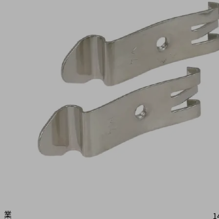
M4-
IG
製
品
コ
ー
ド:
10.02.01.00769
取
付
け
セ
ッ
属
ト
性
業
1