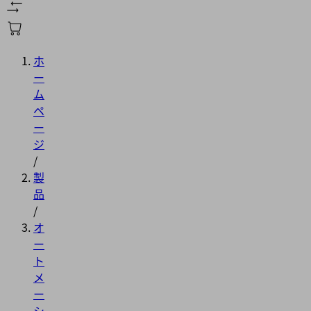
ホ
ー
ム
ペ
ー
ジ
/
製
品
/
オ
ー
ト
メ
ー
シ