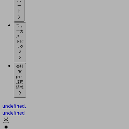
ポ
ー
ト
フォ
ーカ
ス・
トピ
ック
ス
会社
案
内・
採用
情報
undefined.
undefined