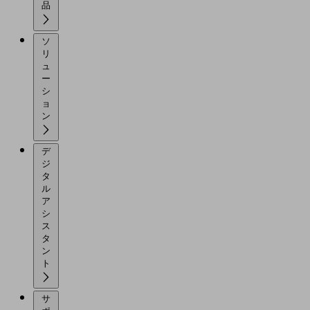
品
ソ
リ
ュ
ー
シ
ョ
ン
デ
ジ
タ
ル
ア
シ
ス
タ
ン
ト
サ