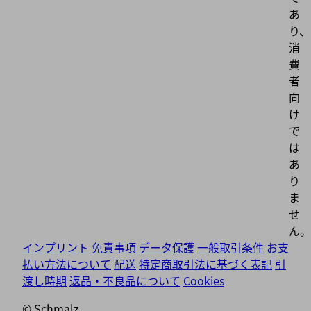
あ
り、
消
費
者
向
け
で
は
あ
り
ま
せ
ん。
インプリント
免責事項
データ保護
一般取引条件
お支
払い方法について
配送
特定商取引法に基づく表記
引
渡し時期
返品・不良品について
Cookies
© Schmalz