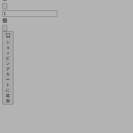
個
シ
ョ
ッ
ピ
ン
グ
カ
ー
ト
に
追
加