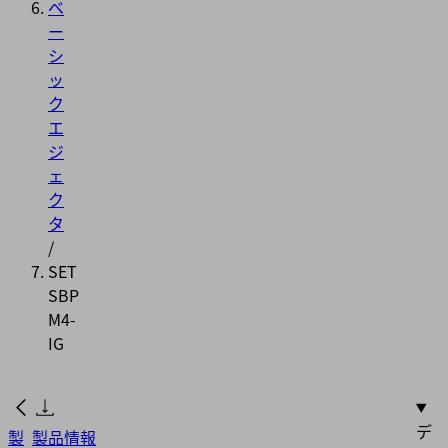
ベ
ー
シ
ッ
ク
エ
ジ
ェ
ク
タ
/
SET
SBP
M4-
IG
デ
製
製品情報