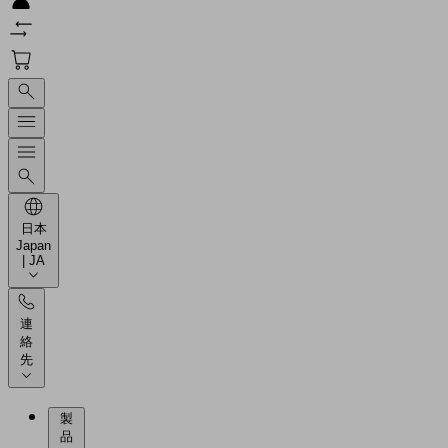
日本
Japan
| JA
連
絡
先
製
品