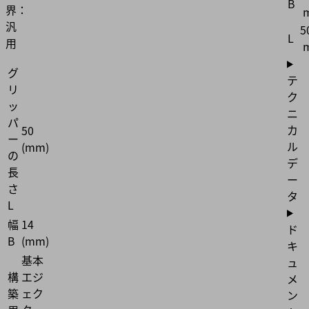
B
界：
汎
5
L
用
グ
テ
リ
ク
ッ
ニ
パ
カ
50
ー
ル
(mm)
の
デ
長
ー
さ
タ
L
幅
14
ド
B
(mm)
キ
基本
ュ
構
エジ
メ
築
ェク
ン