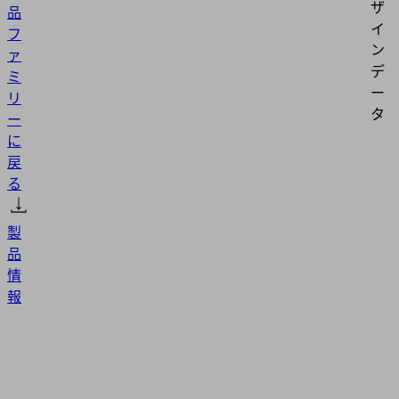
ザ
品
イ
フ
ン
ァ
デ
ミ
ー
リ
タ
ー
に
戻
る
製
品
情
報
SET
SBP