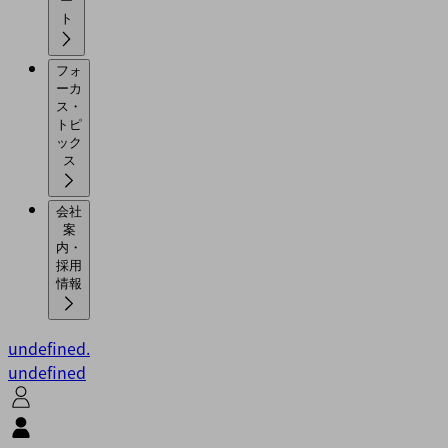
ー
ト
フォ
ーカ
ス・
トピ
ック
ス
会社
案
内・
採用
情報
undefined.
undefined