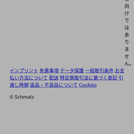
向
け
で
は
あ
り
ま
せ
ん。
インプリント
免責事項
データ保護
一般取引条件
お支
払い方法について
配送
特定商取引法に基づく表記
引
渡し時期
返品・不良品について
Cookies
© Schmalz