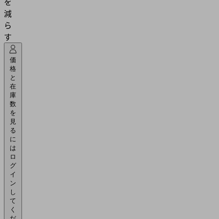
を
減
ら
す
価
格
と
在
庫
数
を
見
る
に
は
ロ
グ
イ
ン
し
て
く
だ