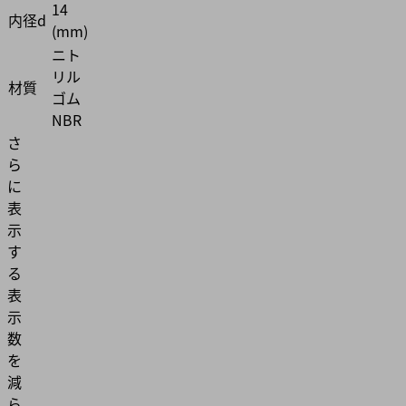
14
内径d
(mm)
ニト
リル
材質
ゴム
NBR
さ
ら
に
表
示
す
る
表
示
数
を
減
ら