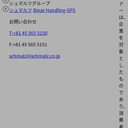
シュマルツグループ
ァ
シュマルツ
Binar Handling
GPS
ー
は、
お問い合わせ
企
業
T:+81 45 565 5150
を
F:+81 45 565 5151
対
象
schmalz@schmalz.co.jp
と
し
た
も
の
で
あ
り、
消
費
者