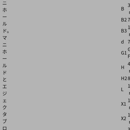
ニ
B
ホ
ー
B2
ル
B3
ド。
マ
d
ニ
ホ
G1
ー
4
ル
H
ド
H2
と
エ
L
ジ
ェ
X1
ク
タ
X2
ブ
ロ