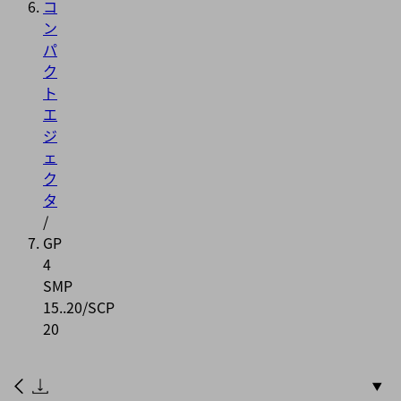
コ
ン
パ
ク
ト
エ
ジ
ェ
ク
タ
/
GP
4
SMP
15..20/SCP
20