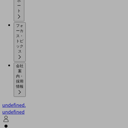
ポ
ー
ト
フォ
ーカ
ス・
トピ
ック
ス
会社
案
内・
採用
情報
undefined.
undefined