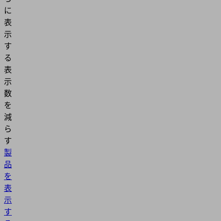
に
表
示
す
る
表
示
数
を
減
ら
す
製
品
を
表
示
す