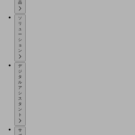
品
ソ
リ
ュ
ー
シ
ョ
ン
デ
ジ
タ
ル
ア
シ
ス
タ
ン
ト
サ