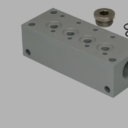
4
SMP
15..20/SCP
20
製
品
コ
ー
ド:
10.02.02.00919
圧
縮
エ
ア
属
マ
性