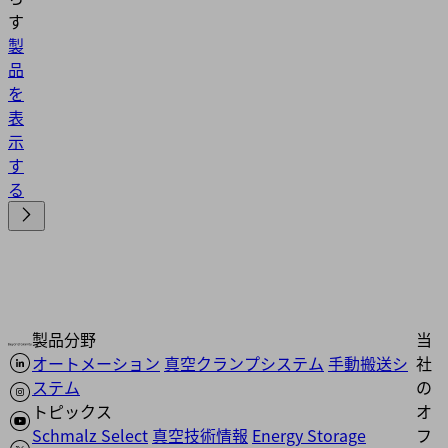
す
製
品
を
表
示
す
る
製品分野
当
オートメーション
真空クランプシステム
手動搬送シ
社
ステム
の
トピックス
オ
Schmalz Select
真空技術情報
Energy Storage
フ