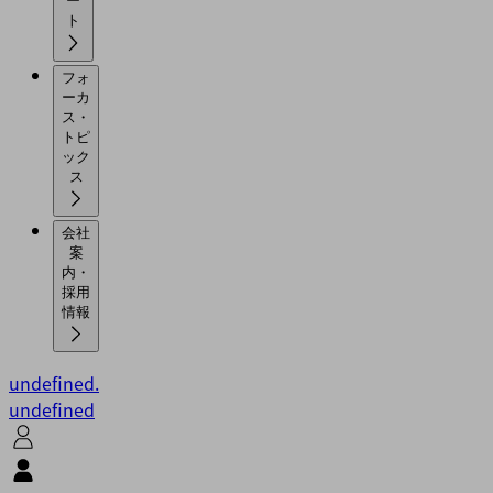
ー
ト
フォ
ーカ
ス・
トピ
ック
ス
会社
案
内・
採用
情報
undefined.
undefined