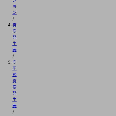
ョ
ン
/
真
空
発
生
器
/
空
圧
式
真
空
発
生
器
/