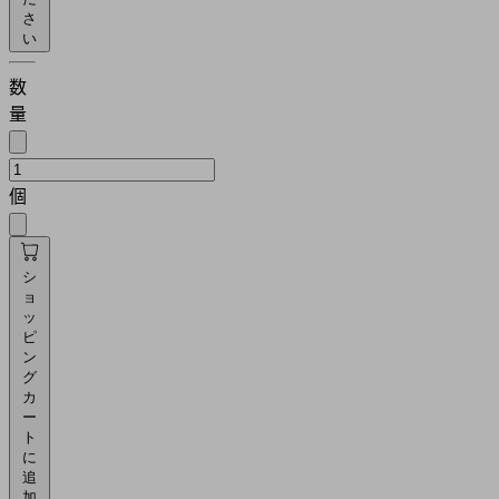
さ
い
数
量
個
シ
ョ
ッ
ピ
ン
グ
カ
ー
ト
に
追
加