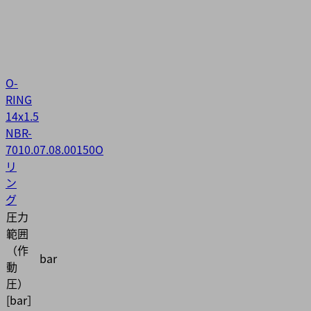
O-
RING
14x1.5
NBR-
70
10.07.08.00150
O
リ
ン
グ
圧力
範囲
（作
bar
動
圧）
[bar］