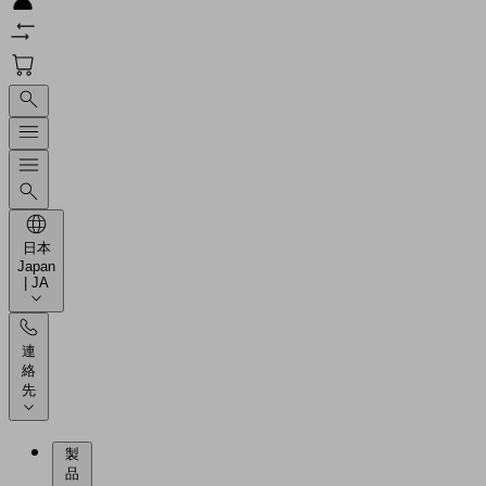
日本
Japan
| JA
連
絡
先
製
品