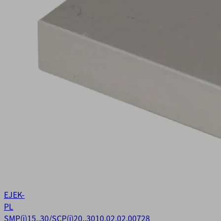
EJEK-
PL
SMP(i)15..30/SCP(i)20..30
10.02.02.00728