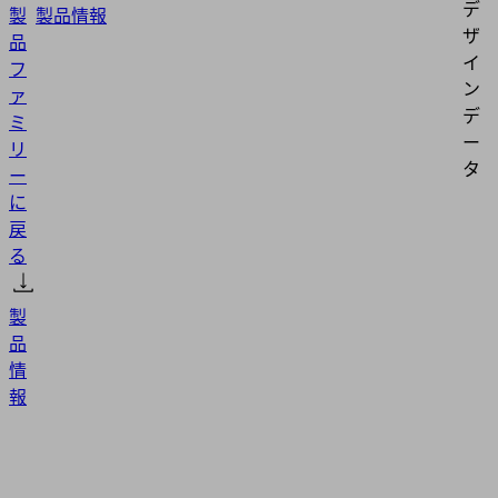
デ
製
製品情報
ザ
品
イ
フ
ン
ァ
デ
ミ
ー
リ
タ
ー
に
戻
る
製
品
情
報
GP