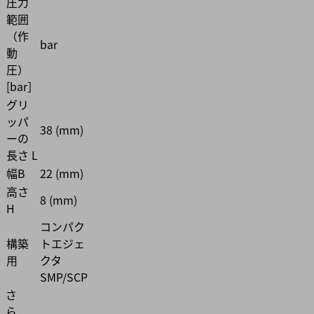
圧力
範囲
（作
bar
動
圧）
[bar］
グリ
ッパ
38 (mm)
ーの
長さ L
幅B
22 (mm)
高さ
8 (mm)
H
コンパク
構築
トエジェ
用
クタ
SMP/SCP
さ
ら