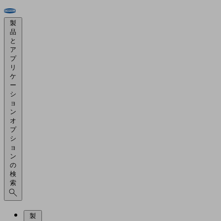
製
品
と
ア
プ
リ
ケ
ー
シ
ョ
ン
オ
プ
シ
ョ
ン
の
検
索
製