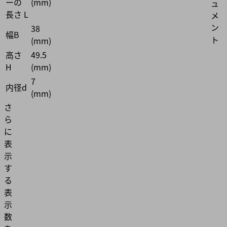
ーの
(mm)
ュ
長さ L
メ
ン
38
幅B
ト
(mm)
高さ
49.5
H
(mm)
7
内径d
(mm)
さ
ら
に
表
示
す
る
表
示
数