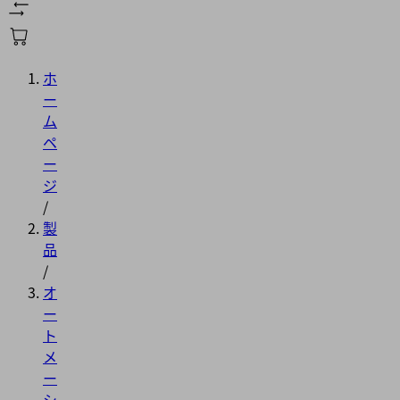
ホ
ー
ム
ペ
ー
ジ
/
製
品
/
オ
ー
ト
メ
ー
シ