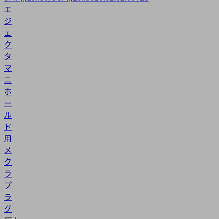
エ
ジ
ェ
ク
タ
マ
ニ
ホ
ー
ル
ド
用
メ
ク
ラ
プ
ラ
グ