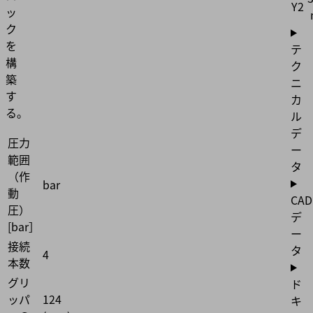
Y2
ッ
ク
を
テ
構
ク
築
ニ
す
カ
る。
ル
デ
圧力
ー
範囲
タ
（作
bar
動
CAD
圧）
デ
[bar］
ー
接続
タ
4
本数
グリ
ド
ッパ
124
キ