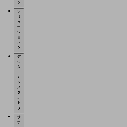
ソ
リ
ュ
ー
シ
ョ
ン
デ
ジ
タ
ル
ア
シ
ス
タ
ン
ト
サ
ポ