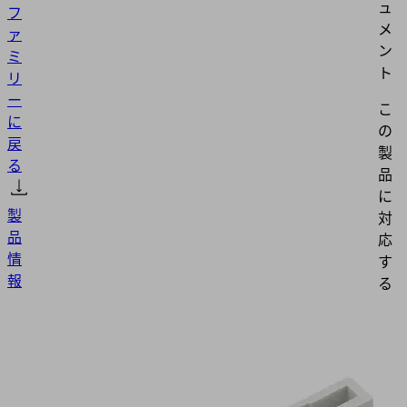
ュ
フ
メ
ァ
ン
ミ
ト
リ
ー
こ
に
の
戻
製
る
品
に
製
対
品
応
情
す
報
る
ド
キ
VST
ュ
メ
SCPi-
ン