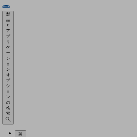
製
品
と
ア
プ
リ
ケ
ー
シ
ョ
ン
オ
プ
シ
ョ
ン
の
検
索
製