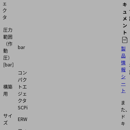
ェ
キ
ク
ュ
タ
メ
ン
圧力
ト
範囲
（作
bar
製
動
品
圧）
情
[bar］
報
コン
シ
パク
ー
構築
トエ
ト
用
ジェ
クタ
ま
SCPi
た、
サイ
ド
ERW
ズ
キ