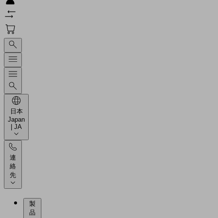
日本
Japan
| JA
連
絡
先
製
品