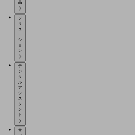
品
ソ
リ
ュ
ー
シ
ョ
ン
デ
ジ
タ
ル
ア
シ
ス
タ
ン
ト
サ