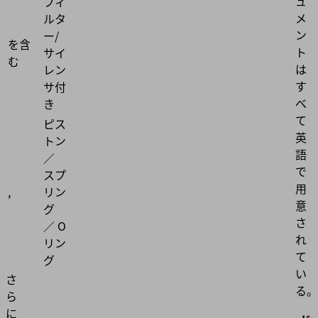
ュ
フィ
メ
ルタ
ン
ー/
を含
ト
サイ
む
は
レン
す
サ付
べ
き
て
ピス
英
トン
語
／
で
スプ
用
,
リン
意
グ
さ
／ O
れ
リン
て
グ
い
さ
る。
ら
に