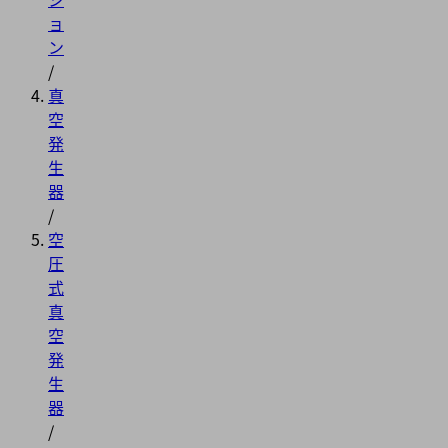
ョ
ン
/
真
空
発
生
器
/
空
圧
式
真
空
発
生
器
/