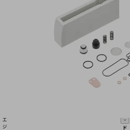
ERW
ト
は、
こ
製
の
品
セ
コ
ク
ー
シ
ド:
ョ
10.02.02.99963
ン
磨
に
耗
あ
す
り
る
ま
部
す。
分
一
日
本
式
語
エ
ジ
ド