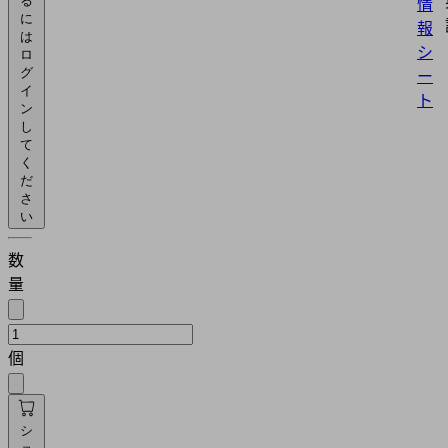
情
る
に
報
は
シ
ロ
ー
グ
イ
ト
ン
し
て
く
だ
さ
い
数
量
個
シ