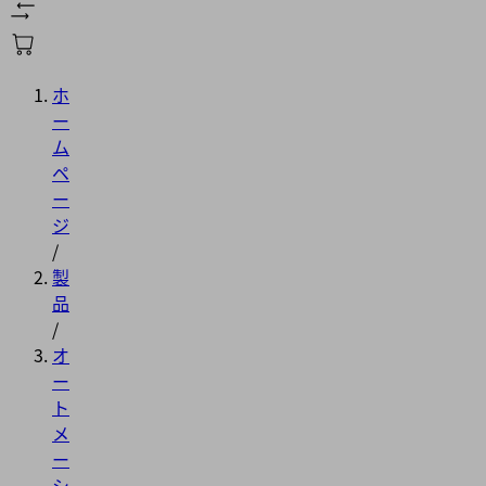
ホ
ー
ム
ペ
ー
ジ
/
製
品
/
オ
ー
ト
メ
ー
シ