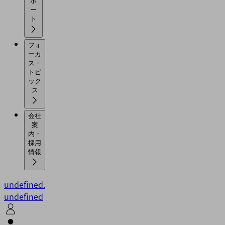
ポ
ー
ト
フォ
ーカ
ス・
トピ
ック
ス
会社
案
内・
採用
情報
undefined.
undefined