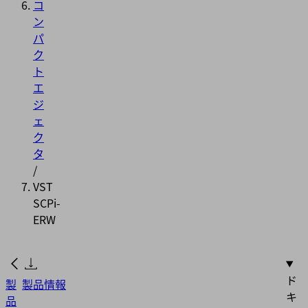
コ
ン
パ
ク
ト
エ
ジ
ェ
ク
タ
/
VST
SCPi-
ERW
ド
製
製品情報
キ
品