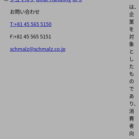
は、
お問い合わせ
企
業
T:+81 45 565 5150
を
F:+81 45 565 5151
対
象
schmalz@schmalz.co.jp
と
し
た
も
の
で
あ
り、
消
費
者
向