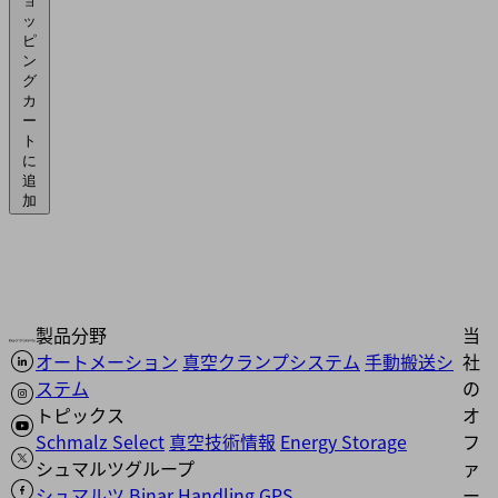
ョ
ッ
ピ
ン
グ
カ
ー
ト
に
追
加
製品分野
当
オートメーション
真空クランプシステム
手動搬送シ
社
ステム
の
トピックス
オ
Schmalz Select
真空技術情報
Energy Storage
フ
シュマルツグループ
ァ
シュマルツ
Binar Handling
GPS
ー