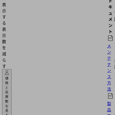
ド
表
キ
示
ュ
す
メ
る
ン
表
ト
示
数
メ
を
ン
減
テ
ら
ナ
す
ン
ス
価
方
格
と
法
在
庫
数
製
を
品
見