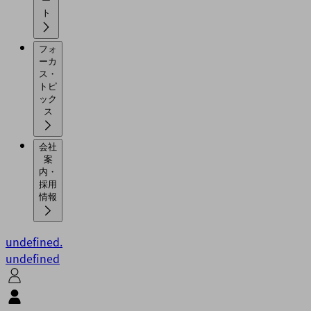
ー
ト
フォ
ーカ
ス・
トピ
ック
ス
会社
案
内・
採用
情報
undefined.
undefined