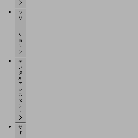
ソ
リ
ュ
ー
シ
ョ
ン
デ
ジ
タ
ル
ア
シ
ス
タ
ン
ト
サ
ポ