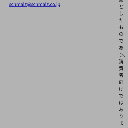
schmalz@schmalz.co.jp
と
し
た
も
の
で
あ
り、
消
費
者
向
け
で
は
あ
り
ま