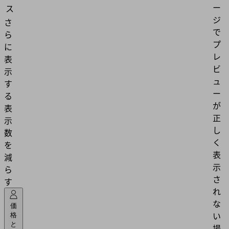
ー
ス
ジ
さ
で
ら
プ
に
レ
表
ビ
示
ュ
す
ー
る
が
表
正
示
し
数
く
を
表
減
示
ら
さ
す
れ
な
価
い
格
と
場