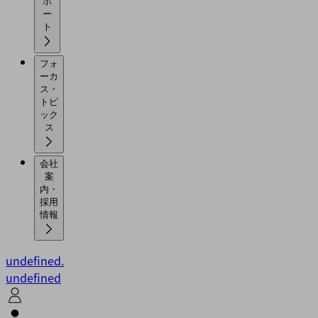
ポ
ー
ト
フォ
ーカ
ス・
トピ
ック
ス
会社
案
内・
採用
情報
undefined.
undefined