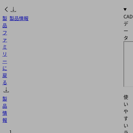
CAD
製
製品情報
デ
品
ー
フ
タ
ァ
ミ
リ
ー
に
戻
る
使
製
い
品
や
情
す
報
い
ラ