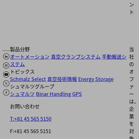
ン
ト
製品分野
当
オートメーション
真空クランプシステム
手動搬送シ
社
ステム
の
トピックス
オ
Schmalz Select
真空技術情報
Energy Storage
フ
シュマルツグループ
ァ
シュマルツ
Binar Handling
GPS
ー
は、
お問い合わせ
企
業
T:+81 45 565 5150
を
F:+81 45 565 5151
対
象