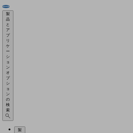
製
品
と
ア
プ
リ
ケ
ー
シ
ョ
ン
オ
プ
シ
ョ
ン
の
検
索
製