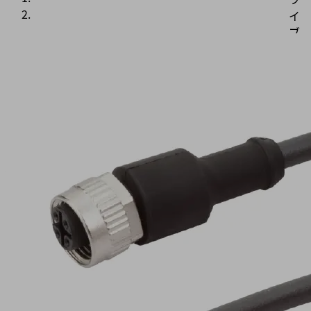
イ
ブ
CAD
モ
デ
ル
ダ
SELECT
ウ
ン
ASK
ロ
B-
ー
ド
M12-
ボ
5
タ
5000
ン
を
K-
ク
5P
リ