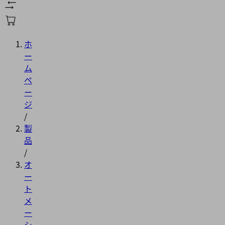
ホ
ー
ム
ペ
ー
ジ
/
製
品
/
オ
ー
ト
メ
ー
シ