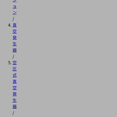
ョ
ン
/
真
空
発
生
器
/
空
圧
式
真
空
発
生
器
/