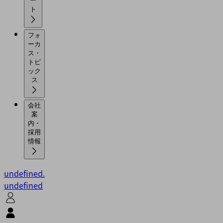
ー
ト
フォ
ーカ
ス・
トピ
ック
ス
会社
案
内・
採用
情報
undefined.
undefined