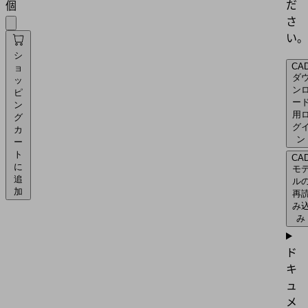
だ
個
さ
い。
シ
CA
ョ
ダ
ッ
ン
ピ
ー
ン
用
グ
グ
カ
ン
ー
ト
CA
に
モ
追
ル
加
再
み
み
ド
キ
ュ
メ