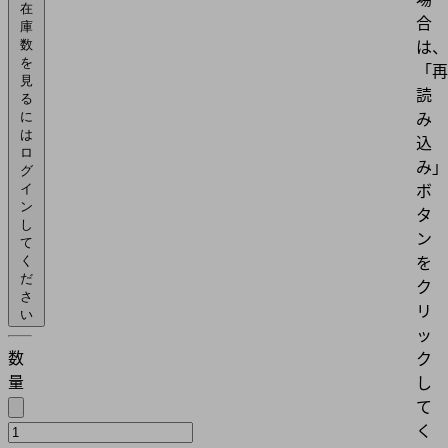
在
合
庫
は、
数
を
「再
見
読
る
み
に
は
込
ロ
み」
グ
ボ
イ
ン
タ
し
ン
て
を
く
だ
ク
さ
リ
い
ッ
数
ク
量
し
て
く