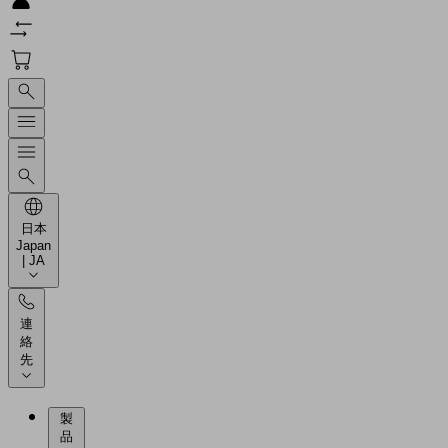
日本
Japan
| JA
連
絡
先
製
品