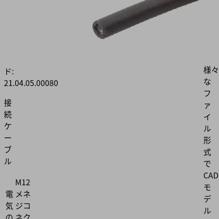
ッ
ク
製
す
品
る
コ
と、
ー
様々
ド:
な
21.04.05.00080
フ
接
ァ
続
イ
ケ
ル
ー
形
ブ
式
ル
で
CAD
M12
モ
電
メネ
デ
気
ジコ
ル
の
ネク