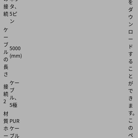
を
接
タ、
ダ
続
5ピ
ウ
ン
ン
ケ
ロ
ー
ー
ブ
ド
5000
ル
す
(mm)
の
る
長
こ
さ
と
ケー
が
接
ブ
で
続
ル、
き
2
5極
ま
す。
材
こ
質
PUR
の
ホ
ケー
ペ
ー
ブル