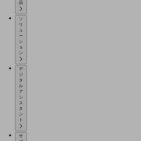
品
ソ
リ
ュ
ー
シ
ョ
ン
デ
ジ
タ
ル
ア
シ
ス
タ
ン
ト
サ