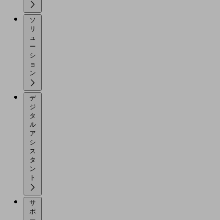
ソ
リ
ュ
ー
シ
ョ
ン
デ
ジ
タ
ル
ア
シ
ス
タ
ン
ト
サ
ポ