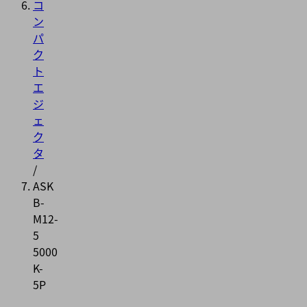
コ
ン
パ
ク
ト
エ
ジ
ェ
ク
タ
/
ASK
B-
M12-
5
5000
K-
5P