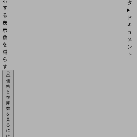
示
タ
す
る
ド
表
キ
示
ュ
数
メ
を
ン
減
ト
ら
す
価
格
と
在
庫
数
を
見
る
に
は