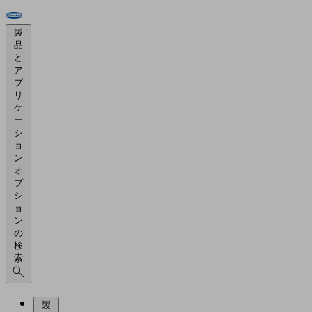
製
品
と
ア
プ
リ
ケ
ー
シ
ョ
ン
オ
プ
シ
ョ
ン
の
検
索
製