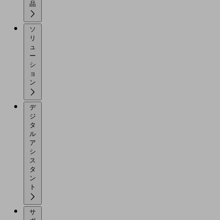
品
ソ
リ
ュ
ー
シ
ョ
ン
デ
ジ
タ
ル
ア
シ
ス
タ
ン
ト
サ