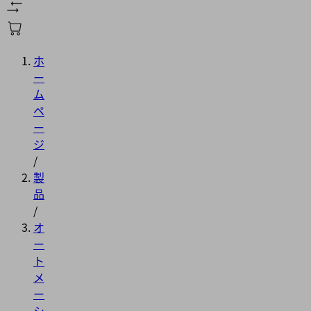
ホ
ー
ム
ペ
ー
ジ
/
製
品
/
オ
ー
ト
メ
ー
シ