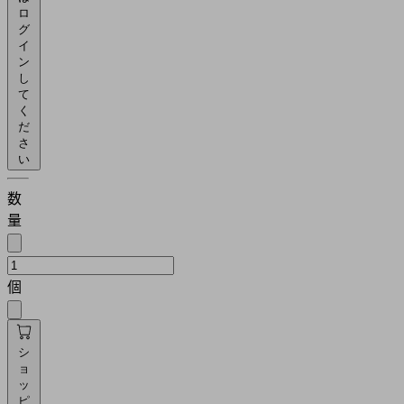
ロ
グ
イ
ン
し
て
く
だ
さ
い
数
量
個
シ
ョ
ッ
ピ