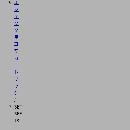
エ
ジ
ェ
ク
タ
用
真
空
カ
ー
ト
リ
ッ
ジ
/
SET
SFE
13