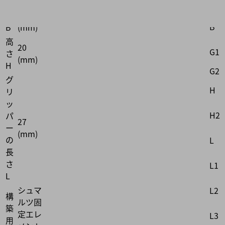
属
幅
20
B
B
(mm)
高
20
G1
さ
(mm)
H
G2
グ
H
リ
ッ
H2
パ
27
ー
(mm)
の
L
長
さ
L1
L
シュマ
L2
構
ルツ固
築
定エレ
L3
用