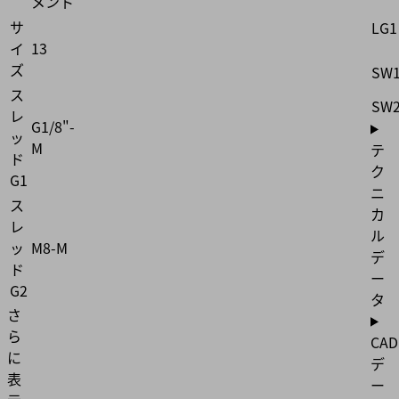
メント
サ
LG1
イ
13
ズ
SW
ス
SW
レ
G1/8"-
ッ
M
テ
ド
ク
G1
ニ
ス
カ
レ
ル
ッ
M8-M
デ
ド
ー
G2
タ
さ
ら
CAD
に
デ
表
ー