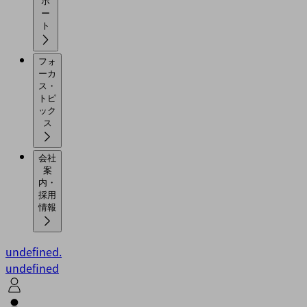
ポ
ー
ト
フォ
ーカ
ス・
トピ
ック
ス
会社
案
内・
採用
情報
undefined.
undefined