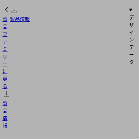
デ
製
製品情報
ザ
品
イ
フ
ン
ァ
デ
ミ
ー
リ
タ
ー
に
戻
る
製
品
情
報