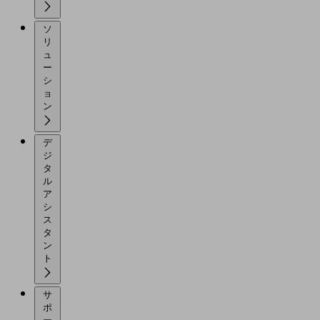
ソ
リ
ュ
ー
シ
ョ
ン
デ
ジ
タ
ル
ア
シ
ス
タ
ン
ト
サ
ポ