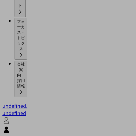
ー
ト
フォ
ーカ
ス・
トピ
ック
ス
会社
案
内・
採用
情報
undefined.
undefined