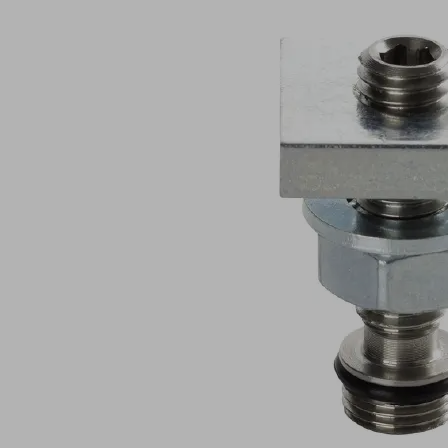
SET
SFE
13
製
品
コ
ー
ド:
10.02.01.01579
取
付
け
セ
ッ
ト