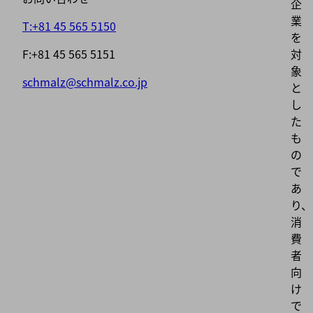
企
業
T:+81 45 565 5150
を
F:+81 45 565 5151
対
象
schmalz@schmalz.co.jp
と
し
た
も
の
で
あ
り、
消
費
者
向
け
で