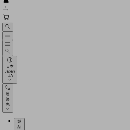
日本
Japan
| JA
連
絡
先
製
品