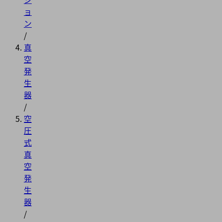
ョ
ン
/
真
空
発
生
器
/
空
圧
式
真
空
発
生
器
/