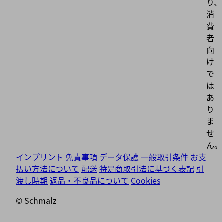
り、
消
費
者
向
け
で
は
あ
り
ま
せ
ん。
インプリント
免責事項
データ保護
一般取引条件
お支
払い方法について
配送
特定商取引法に基づく表記
引
渡し時期
返品・不良品について
Cookies
© Schmalz