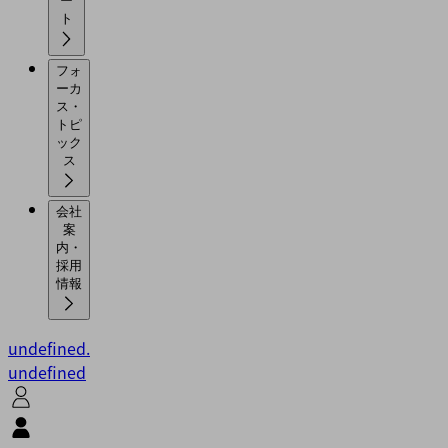
ー
ト
フォ
ーカ
ス・
トピ
ック
ス
会社
案
内・
採用
情報
undefined.
undefined