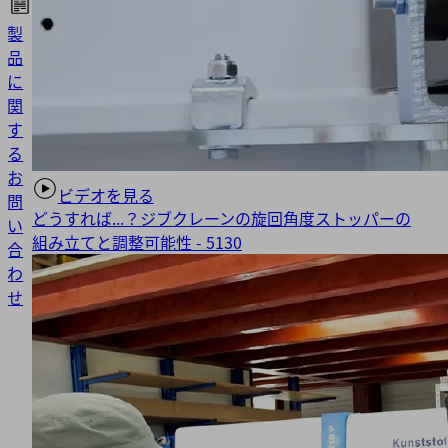
製
品
に
関
す
る
お
ビデオを見る
問
どうすれば...？ジブクレーンの旋回角度ストッパーの
い
組み立てと調整可能性 - 5130
合
わ
せ