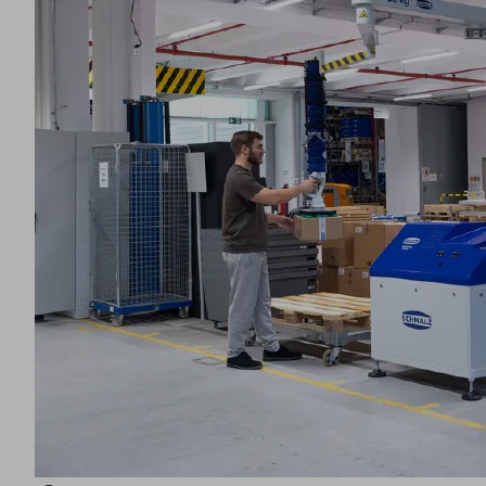
の
ア
ク
テ
ィ
ビ
テ
ィ
に
関
す
る
デ
ー
タ
を
収
集
す
る
可