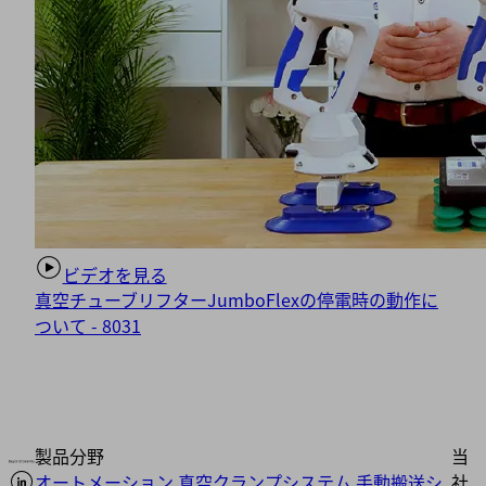
ビデオを見る
真空チューブリフターJumboFlexの停電時の動作に
ついて - 8031
製品分野
当
オートメーション
真空クランプシステム
手動搬送シ
社