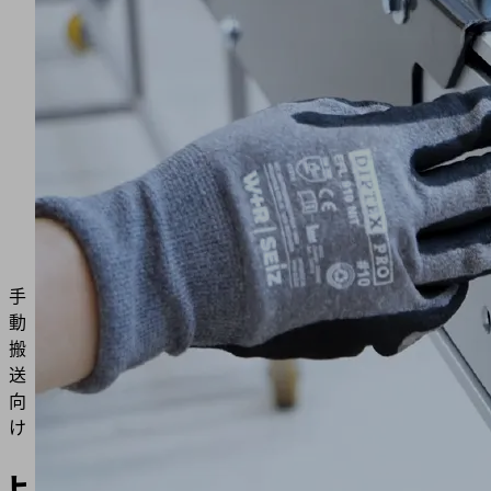
手
動
搬
送
向
け
よう