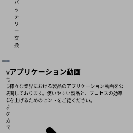
バ
ッ
テ
リ
ー
交
換
アプリケーション動画
Vimeo
サービ
様々な業界における製品のアプリケーション動画を公
スを読
開しております。使いやすい製品と、プロセスの効率
み込む
には、
を上げるためのヒントをご覧ください。
お客様
の同意
が必要
です！