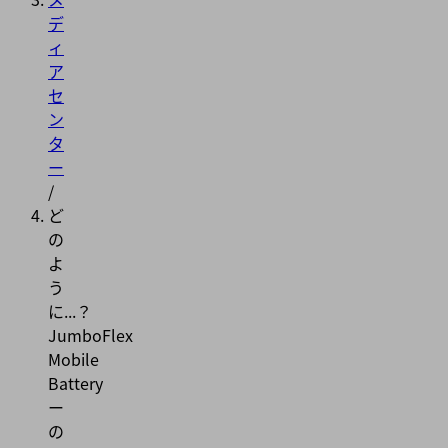
デ
ィ
ア
セ
ン
タ
ー
/
ど
の
よ
う
に...？
JumboFlex
Mobile
Battery
ー
の