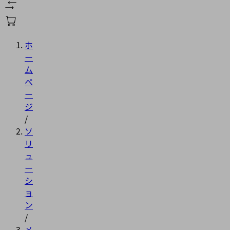
ホ
ー
ム
ペ
ー
ジ
/
ソ
リ
ュ
ー
シ
ョ
ン
/
メ