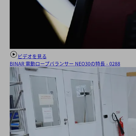
を
確
認
し、
こ
の
動
画
再
ビデオを見る
生
BINAR 電動ロープバランサー NEO30の特長 - 0288
サ
ー
ビ
ス
に
同
意
し
て
く
だ
さ