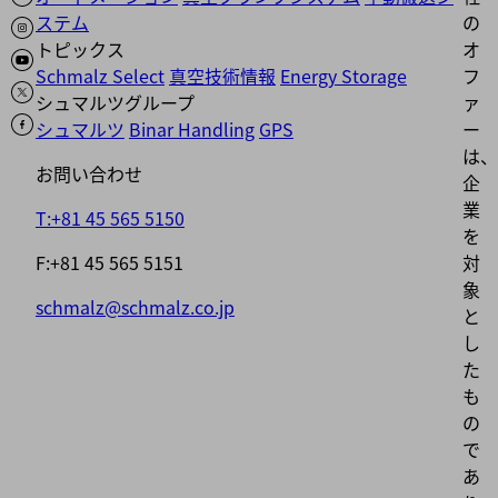
ステム
の
トピックス
オ
Schmalz Select
真空技術情報
Energy Storage
フ
シュマルツグループ
ァ
シュマルツ
Binar Handling
GPS
ー
は、
お問い合わせ
企
業
T:+81 45 565 5150
を
F:+81 45 565 5151
対
象
schmalz@schmalz.co.jp
と
し
た
も
の
で
あ