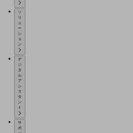
ソ
リ
ュ
ー
シ
ョ
ン
デ
ジ
タ
ル
ア
シ
ス
タ
ン
ト
サ
ポ