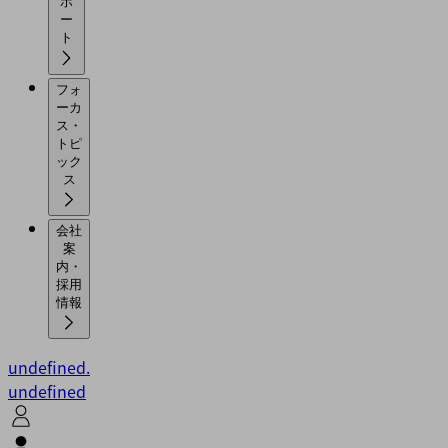
ポ
ー
ト
フォ
ーカ
ス・
トピ
ック
ス
会社
案
内・
採用
情報
undefined.
undefined