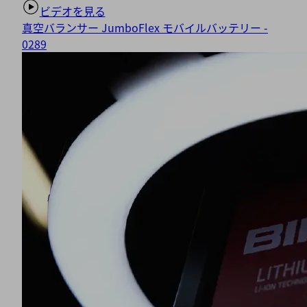
ビデオを見る
能
性
真空バランサー JumboFlex モバイルバッテリー -
の
0289
あ
る
動
画
コ
ン
テ
ン
ツ
を
埋
め
込
み
ま
す。
詳
細