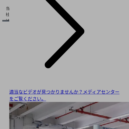
当
社
は
サ
ー
ド
パ
ー
テ
ィ
の
サ
ー
ビ
適当なビデオが見つかりませんか？メディアセンター
ス
をご覧ください。
を
使
い、
お
客
様