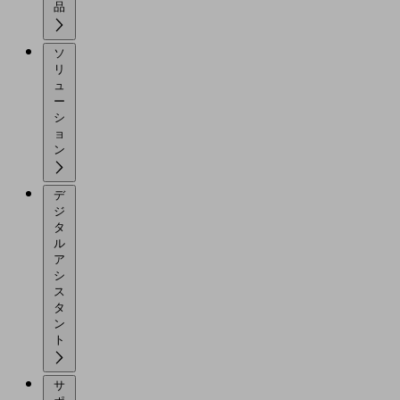
品
ソ
リ
ュ
ー
シ
ョ
ン
デ
ジ
タ
ル
ア
シ
ス
タ
ン
ト
サ