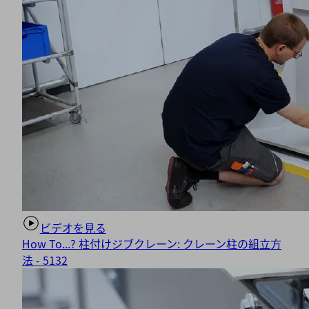
い。
詳
細
情
同
報
意
す
Powered
る
by
Usercentrics
Consent
Management
Platform
ビデオを見る
How To...? 柱付けジブクレーン: クレーン柱の組立方
法 - 5132