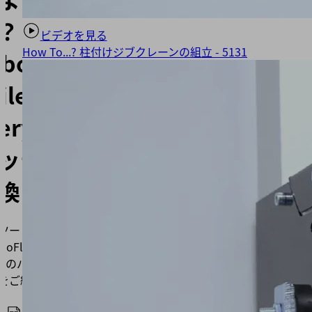
.？
ビデオを見る
How To...? 柱付けジブクレーンの組立 - 5131
boFlex
ile
tery ー
ッテリ
換
ツービデオで
Flex Mobile
ry ーのバッテリー
をご紹介しま