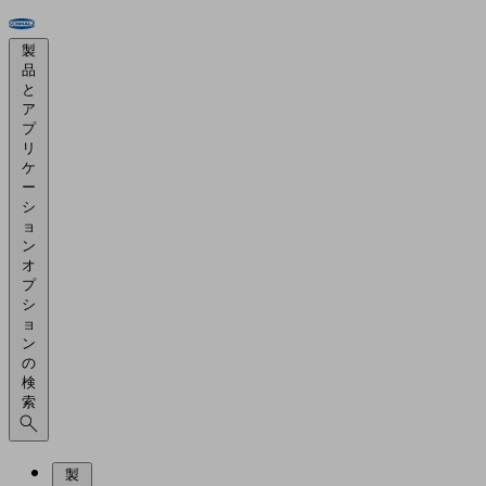
製
品
と
ア
プ
リ
ケ
ー
シ
ョ
ン
オ
プ
シ
ョ
ン
の
検
索
製