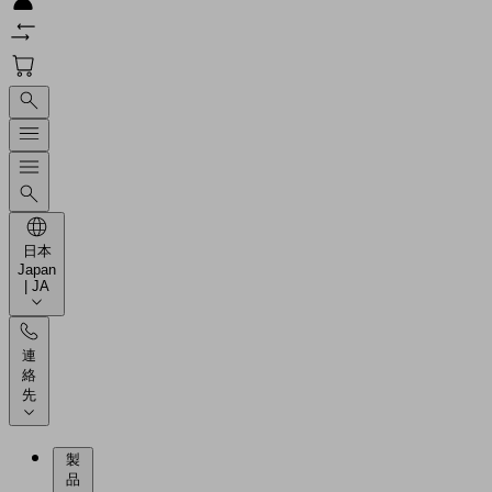
日本
Japan
| JA
連
絡
先
製
品