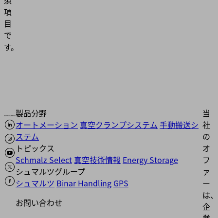
須
項
目
で
す。
製品分野
当
オートメーション
真空クランプシステム
手動搬送シ
社
ステム
の
トピックス
オ
Schmalz Select
真空技術情報
Energy Storage
フ
シュマルツグループ
ァ
シュマルツ
Binar Handling
GPS
ー
は、
お問い合わせ
企