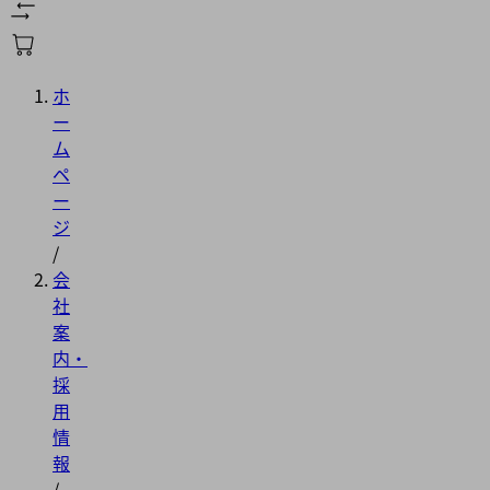
ホ
ー
ム
ペ
ー
ジ
/
会
社
案
内・
採
用
情
報
/