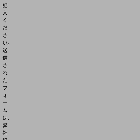
記
入
く
だ
さ
い。
送
信
さ
れ
た
フ
ォ
ー
ム
は、
弊
社