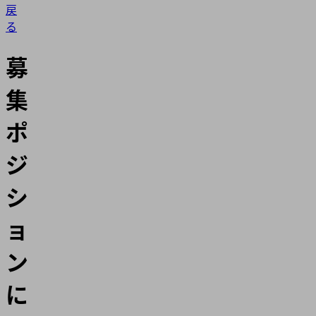
戻
る
募
集
ポ
ジ
シ
ョ
ン
に