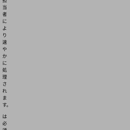
担
当
者
に
よ
り
速
や
か
に
処
理
さ
れ
ま
す。
は
必