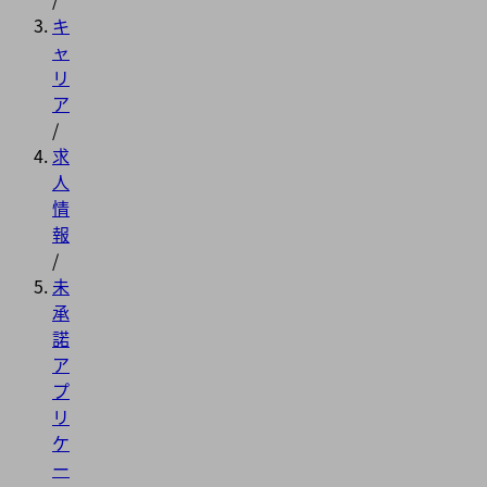
キ
ャ
リ
ア
/
求
人
情
報
/
未
承
諾
ア
プ
リ
ケ
ー