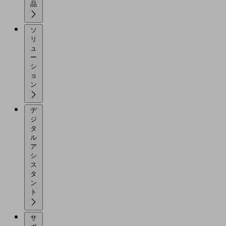
品
ソ
リ
ュ
ー
シ
ョ
ン
デ
ジ
タ
ル
ア
シ
ス
タ
ン
ト
サ