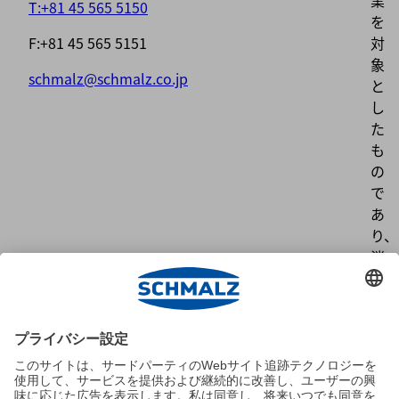
業
T:+81 45 565 5150
を
F:+81 45 565 5151
対
象
schmalz@schmalz.co.jp
と
し
た
も
の
で
あ
り、
消
費
者
向
け
で
は