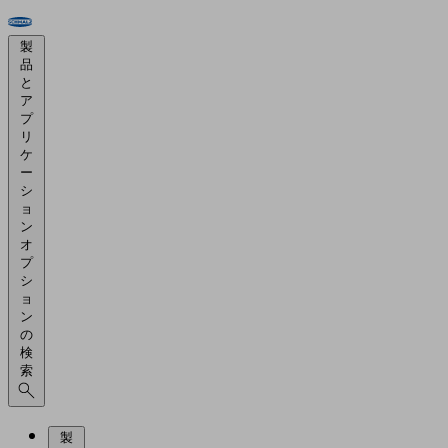
製
品
と
ア
プ
リ
ケ
ー
シ
ョ
ン
オ
プ
シ
ョ
ン
の
検
索
製