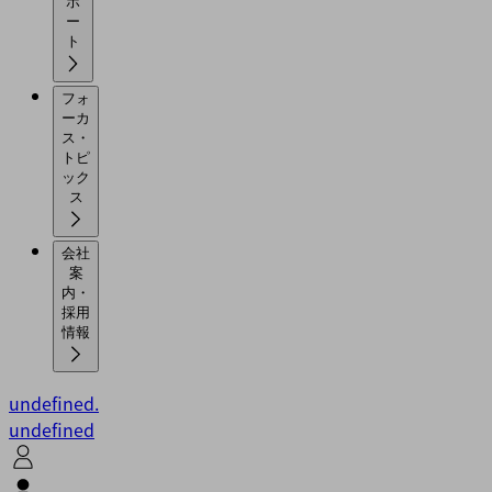
ポ
ー
ト
フォ
ーカ
ス・
トピ
ック
ス
会社
案
内・
採用
情報
undefined.
undefined