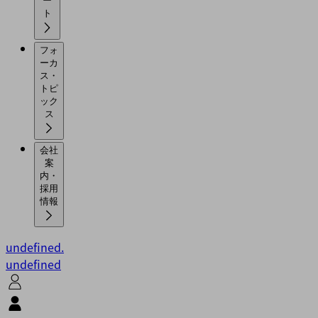
ー
ト
フォ
ーカ
ス・
トピ
ック
ス
会社
案
内・
採用
情報
undefined.
undefined