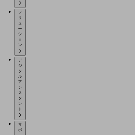
ソ
リ
ュ
ー
シ
ョ
ン
デ
ジ
タ
ル
ア
シ
ス
タ
ン
ト
サ
ポ