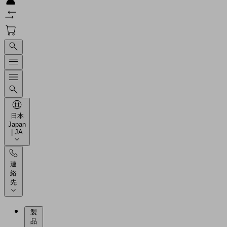
日本
Japan
| JA
連
絡
先
製
品