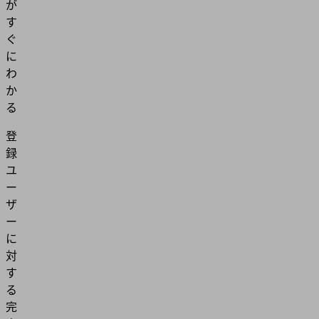
が
す
ぐ
に
わ
か
る
登
録
ユ
ー
ザ
ー
に
対
す
る
完