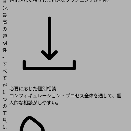
ョ
ン、
最
高
の
透
明
性
-
す
べ
て
が
必要に応じた個別相談
1
コンフィギュレーション・プロセス全体を通して、個
つ
人的な相談がしやすい。
の
工
具
に