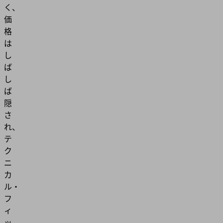
く、
価
格
は
し
ば
し
ば
隠
さ
れ、
テ
ク
ニ
カ
ル・
フ
ィ
ッ