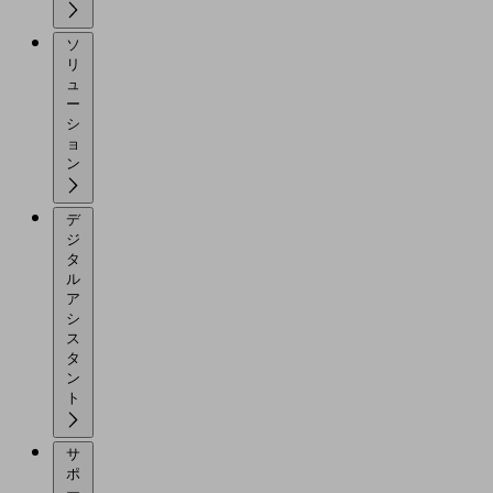
ソ
リ
ュ
ー
シ
ョ
ン
デ
ジ
タ
ル
ア
シ
ス
タ
ン
ト
サ
ポ