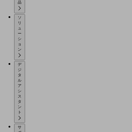
品
ソ
リ
ュ
ー
シ
ョ
ン
デ
ジ
タ
ル
ア
シ
ス
タ
ン
ト
サ