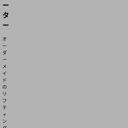
ー
タ
ー
オ
ー
ダ
ー
メ
イ
ド
の
リ
フ
テ
ィ
ン
グ