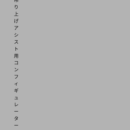
り
上
げ
ア
シ
ス
ト
用
コ
ン
フ
ィ
ギ
ュ
レ
ー
タ
ー