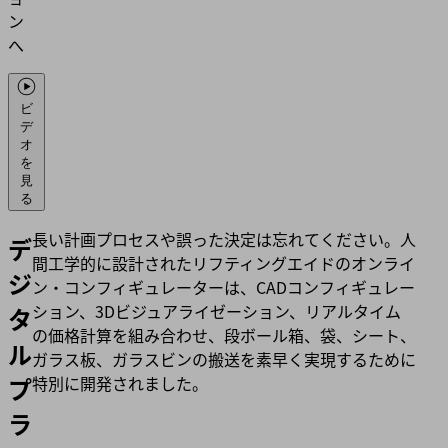
ン
へ
ビ
デ
オ
を
見
る
長い計画プロセスや誤った決定は忘れてください。人
デ
間工学的に設計されたリフティングエイドのオンライ
ジ
ン・コンフィギュレーターは、CADコンフィギュレー
ション、3Dビジュアライゼーション、リアルタイム
タ
の価格計算を組み合わせ、段ボール箱、袋、シート、
ル
ガラス板、ガラスビンの搬送を素早く実現するために
プ
特別に開発されました。
ラ