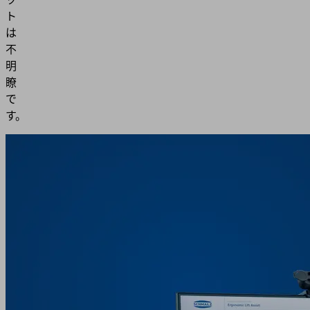
ト
は
不
明
瞭
で
す。