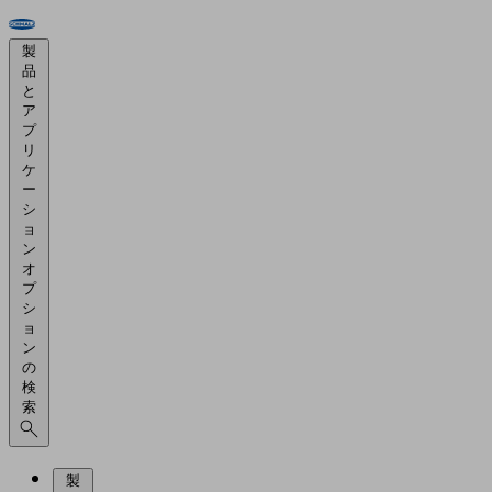
製
品
と
ア
プ
リ
ケ
ー
シ
ョ
ン
オ
プ
シ
ョ
ン
の
検
索
製