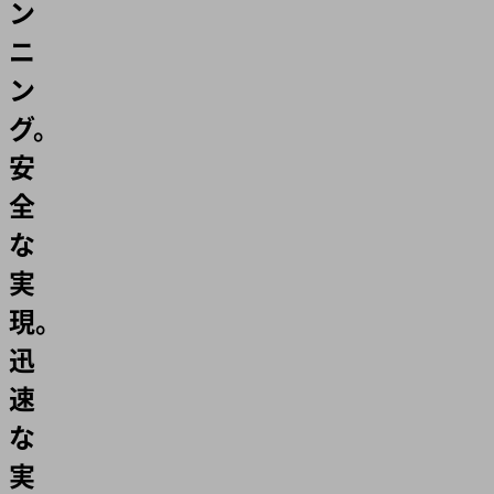
ン
ニ
ン
グ。
安
全
な
実
現。
迅
速
な
実