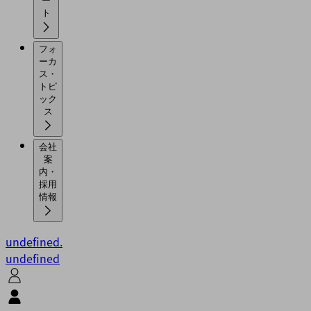
ー
ト
フォ
ーカ
ス・
トピ
ック
ス
会社
案
内・
採用
情報
undefined.
undefined