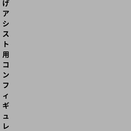
げ
ア
シ
ス
ト
用
コ
ン
フ
ィ
ギ
ュ
レ