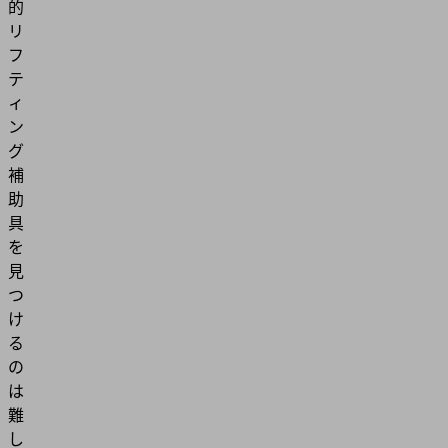
的
リ
フ
テ
ィ
ン
グ
補
助
具
を
見
つ
け
る
の
は
難
し