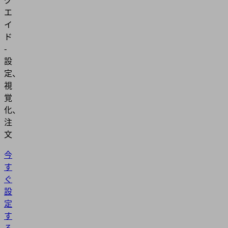
エ
イ
ド
-
設
定、
視
覚
化、
注
文
今
す
ぐ
設
定
す
る