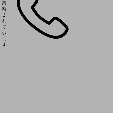
集
約
さ
れ
て
い
ま
す。