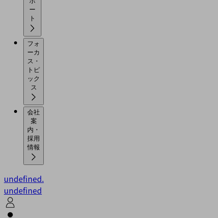
ポ
ー
ト
フォ
ーカ
ス・
トピ
ック
ス
会社
案
内・
採用
情報
undefined.
undefined