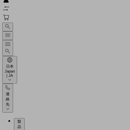
日本
Japan
| JA
連
絡
先
製
品