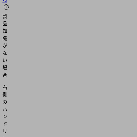
製
品
知
識
が
な
い
場
合
右
側
の
ハ
ン
ド
リ