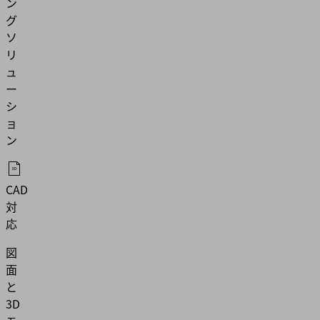
ン
グ
ソ
リ
ュ
ー
シ
ョ
ン
CAD
対
応
図
面
と
3D