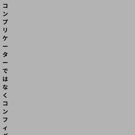
コ
ン
プ
リ
ケ
ー
タ
ー
で
は
な
く
コ
ン
フ
ィ