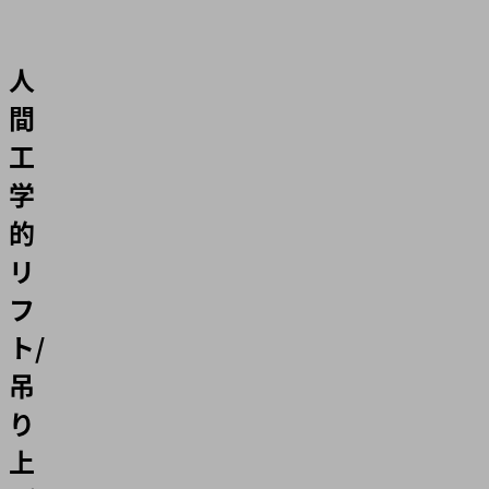
人
間
工
学
的
リ
フ
ト/
吊
り
上