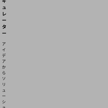
ギ
ュ
レ
ー
タ
ー
ア
イ
デ
ア
か
ら
ソ
リ
ュ
ー
シ
ョ