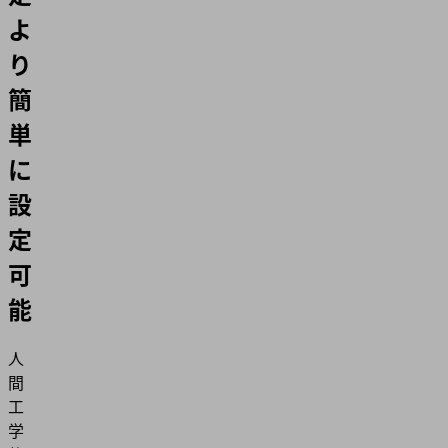
よ
り
簡
単
に
設
定
可
能
人
間
工
学