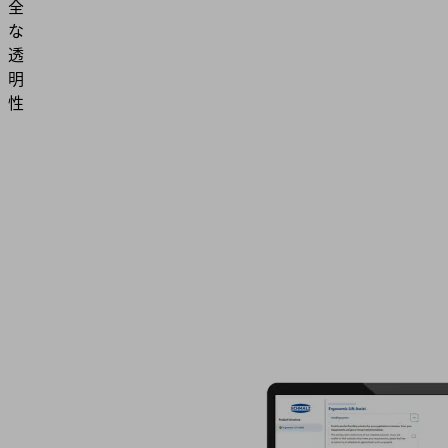
全
な
透
明
性