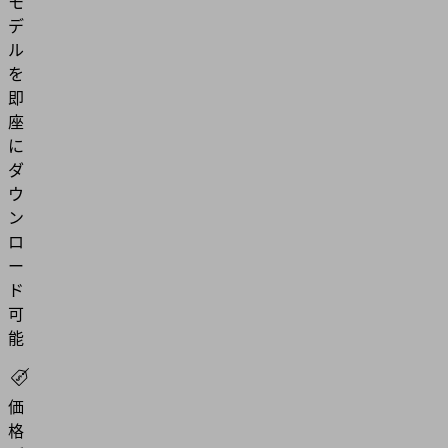
モ
デ
ル
を
即
座
に
ダ
ウ
ン
ロ
ー
ド
可
能
価
格