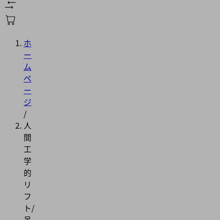
ホ
ー
ム
ペ
ー
ジ
/
人
間
工
学
的
リ
フ
ト/
吊