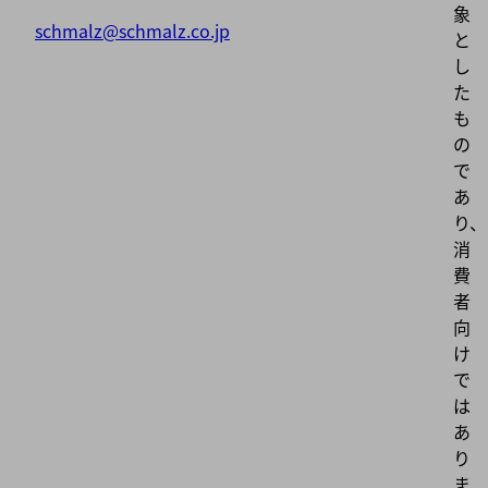
象
schmalz@schmalz.co.jp
と
し
た
も
の
で
あ
り、
消
費
者
向
け
で
は
あ
り
ま