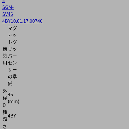
SGM-
SV46
4BY
10.01.17.00740
マグ
ネッ
トグ
構
リッ
築
パー
用
セン
サー
の準
備
外
46
径
(mm)
D
種
4BY
類
さ