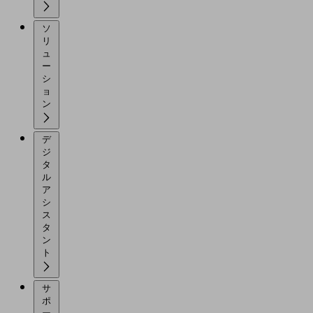
ソ
リ
ュ
ー
シ
ョ
ン
デ
ジ
タ
ル
ア
シ
ス
タ
ン
ト
サ
ポ