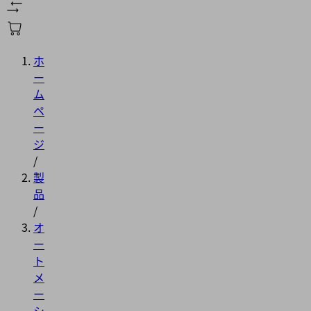
ホ
ー
ム
ペ
ー
ジ
/
製
品
/
オ
ー
ト
メ
ー
シ