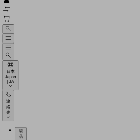
日本
Japan
| JA
連
絡
先
製
品