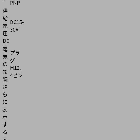
PNP
供
給
DC15-
電
30V
圧
DC
電
プラ
気
グ
の
M12、
接
4ピン
続
さ
ら
に
表
示
す
る
表