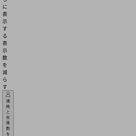
に
表
示
す
る
表
示
数
を
減
ら
す
価
格
と
在
庫
数
を