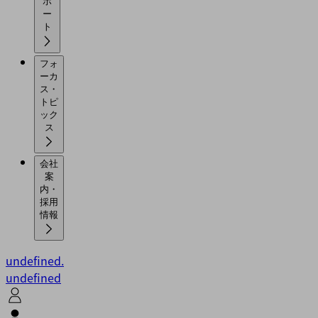
ポ
ー
ト
フォ
ーカ
ス・
トピ
ック
ス
会社
案
内・
採用
情報
undefined.
undefined