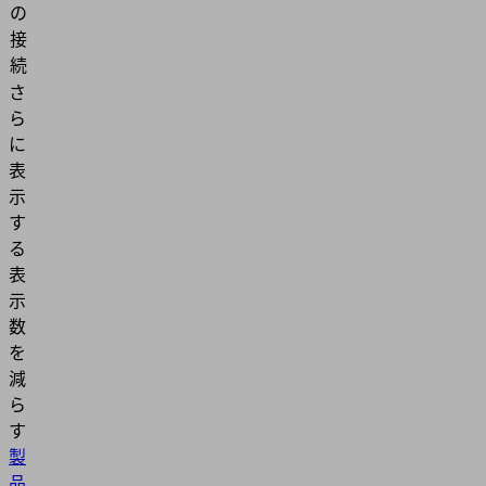
の
接
続
さ
ら
に
表
示
す
る
表
示
数
を
減
ら
す
製
品