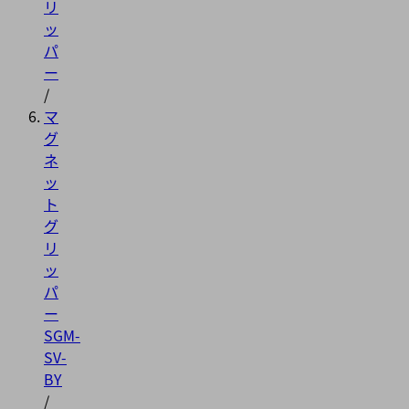
リ
ッ
パ
ー
/
マ
グ
ネ
ッ
ト
グ
リ
ッ
パ
ー
SGM-
SV-
BY
/