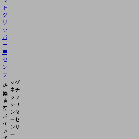
ト
グ
リ
ッ
パ
ー
用
セ
ン
サ
マグ
構
ネチ
築
ック
真
シリ
空
ンダ
ス
ーセ
イ
ンサ
ッ
ー -
チ