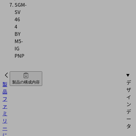
SGM-
SV
46
4
BY
M5-
IG
PNP
デ
製品の構成内容
製
ザ
品
イ
フ
ン
ァ
デ
ミ
ー
リ
タ
ー
に