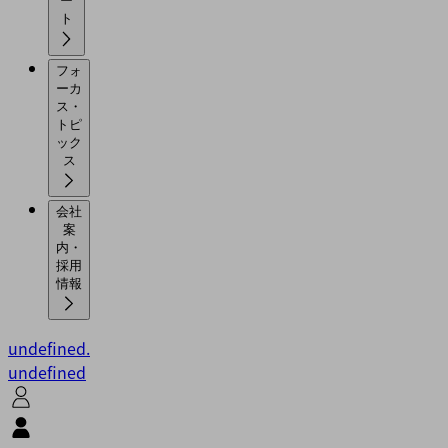
ー
ト
フォ
ーカ
ス・
トピ
ック
ス
会社
案
内・
採用
情報
undefined.
undefined