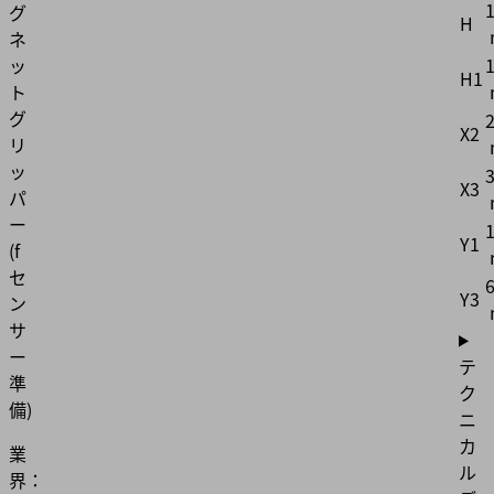
グ
H
ネ
ッ
H1
ト
グ
X2
リ
ッ
3
X3
パ
ー
Y1
(f
セ
6
Y3
ン
サ
ー
テ
準
ク
備)
ニ
カ
業
ル
界：