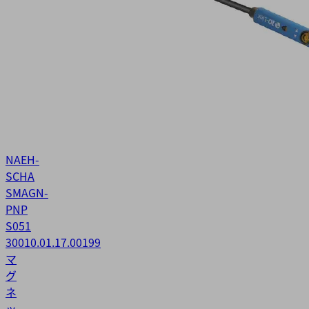
NAEH-
SCHA
SMAGN-
PNP
S051
300
10.01.17.00199
マ
グ
ネ
ッ