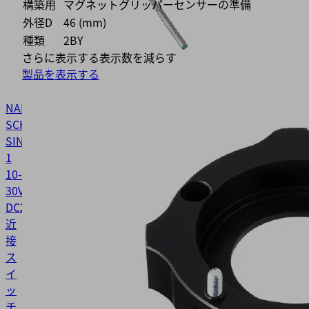
構築用
マグネットグリッパーセンサーの準備
外径D
46 (mm)
種類
2BY
さらに表示する
表示数を減らす
製品を表示する
NAEH-
SCHA
SIND
1
10-
30V-
DC
21.01.09.00195
近
接
ス
イ
ッ
チ