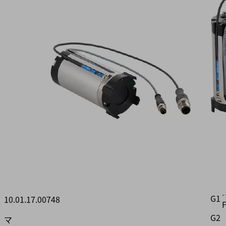
SV
46
4
BY
M5-
IG
PNP
属
性
製
D
品
コ
d
ー
ド:
G1
10.01.17.00748
G2
マ