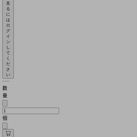
見
る
に
は
ロ
グ
イ
ン
し
て
く
だ
さ
い
数
量
個