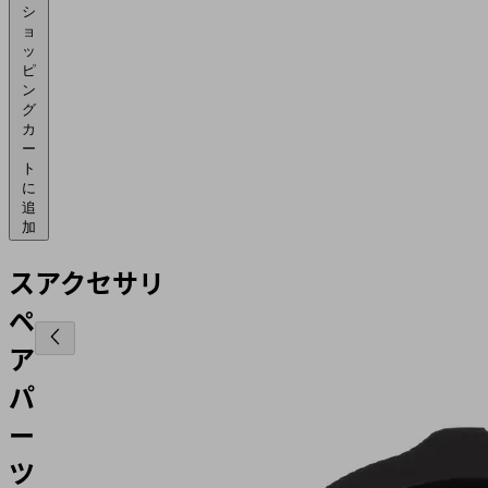
シ
ョ
ッ
ピ
ン
グ
カ
ー
ト
に
追
加
ス
アクセサリ
ペ
ア
パ
ー
ツ