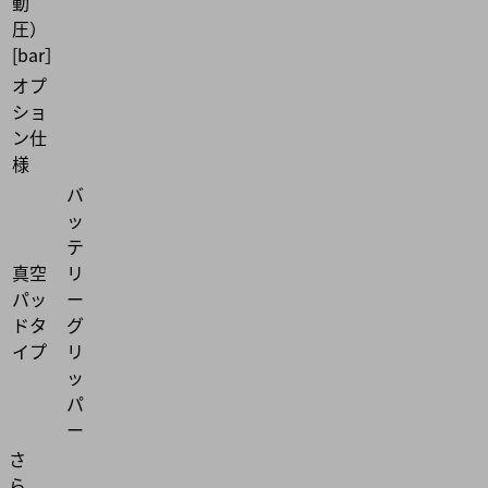
動
圧）
[bar］
オプ
ショ
ン仕
様
バ
ッ
テ
真空
リ
パッ
ー
ドタ
グ
イプ
リ
ッ
パ
ー
さ
ら