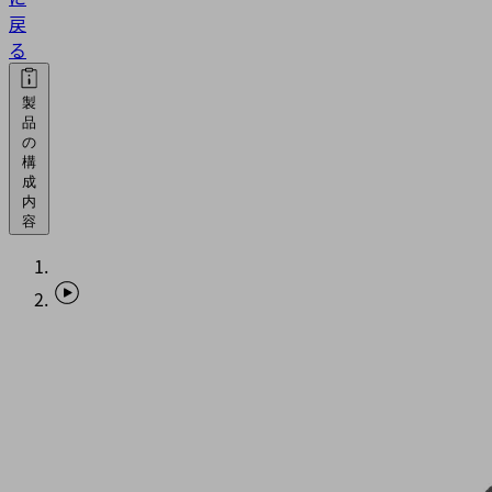
戻
る
製
品
の
構
成
内
容
SGM-