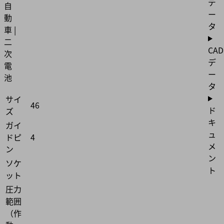
デ
自
ー
動
タ
車 |
二
CAD
次
デ
電
ー
池
タ
サイ
46
ド
ズ
キ
ガイ
ュ
ドピ
4
メ
ン
ン
ソケ
ト
ット
圧力
範囲
（作