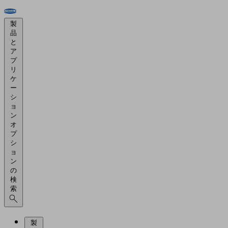
製
品
と
ア
プ
リ
ケ
ー
シ
ョ
ン
オ
プ
シ
ョ
ン
の
検
索
製