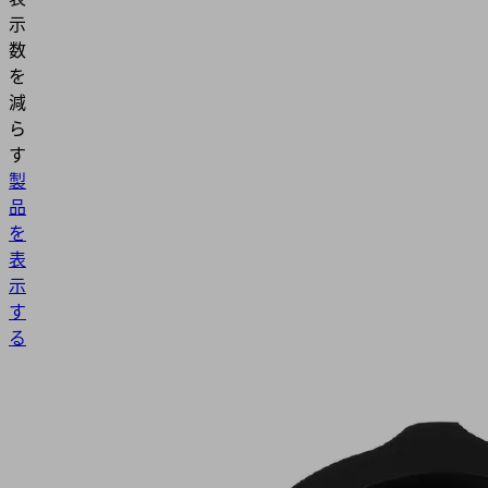
示
数
を
減
ら
す
製
品
を
表
示
す
る