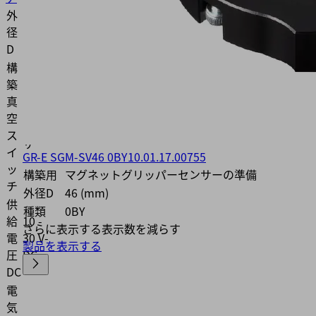
外
3
径
(mm)
D
構
築
真
誘導
空
セン
ス
サー
イ
GR-E SGM-SV46 0BY
10.01.17.00755
ッ
構築用
マグネットグリッパーセンサーの準備
チ
外径D
46 (mm)
供
種類
0BY
給
10 -
さらに表示する
表示数を減らす
電
30 V-
製品を表示する
圧
DC
DC
電
気