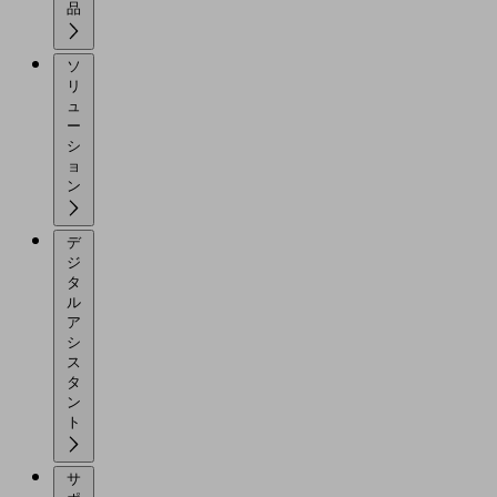
品
ソ
リ
ュ
ー
シ
ョ
ン
デ
ジ
タ
ル
ア
シ
ス
タ
ン
ト
サ