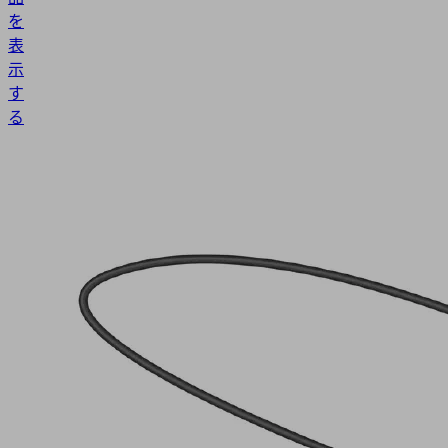
を
表
示
す
る