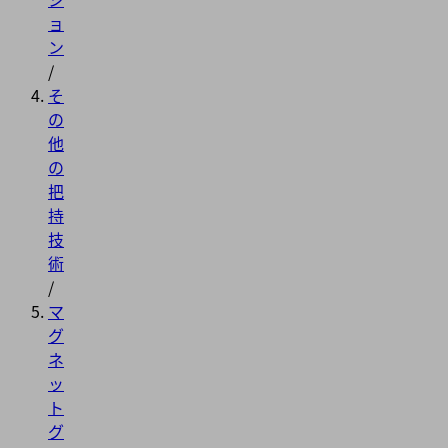
ョ
ン
/
そ
の
他
の
把
持
技
術
/
マ
グ
ネ
ッ
ト
グ