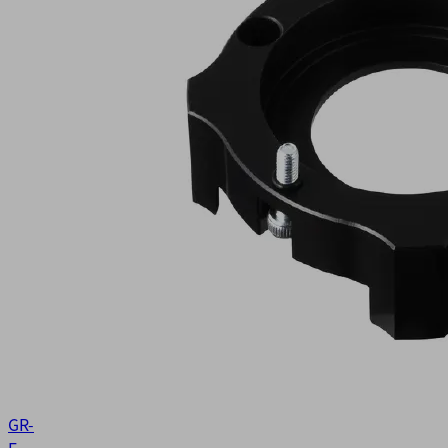
GR-
E