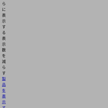
ら
に
表
示
す
る
表
示
数
を
減
ら
す
製
品
を
表
示
す