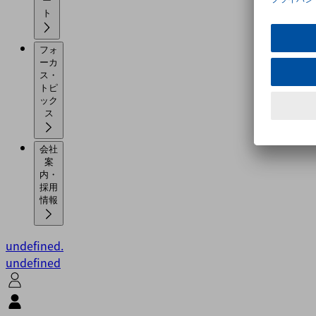
ー
ト
フォ
ーカ
ス・
トピ
ック
ス
会社
案
内・
採用
情報
undefined.
undefined