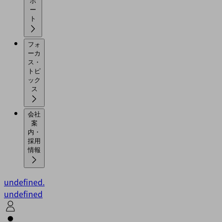
ポ
ー
ト
フォ
ーカ
ス・
トピ
ック
ス
会社
案
内・
採用
情報
undefined.
undefined