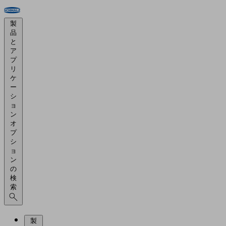
製
品
と
ア
プ
リ
ケ
ー
シ
ョ
ン
オ
プ
シ
ョ
ン
の
検
索
製