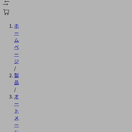
ホ
ー
ム
ペ
ー
ジ
/
製
品
/
オ
ー
ト
メ
ー
シ