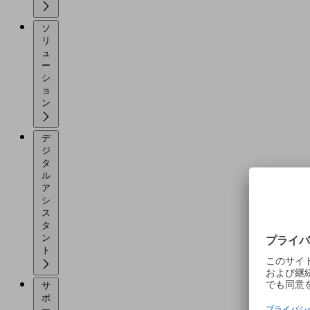
ソ
リ
ュ
ー
シ
ョ
ン
デ
ジ
タ
ル
ア
シ
ス
タ
ン
ト
サ
ポ