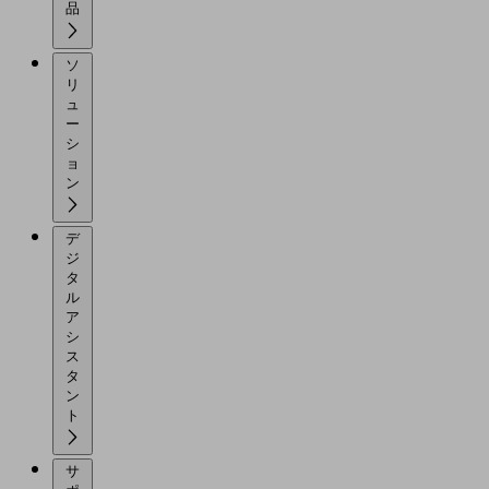
品
ソ
リ
ュ
ー
シ
ョ
ン
デ
ジ
タ
ル
ア
シ
ス
タ
ン
ト
サ