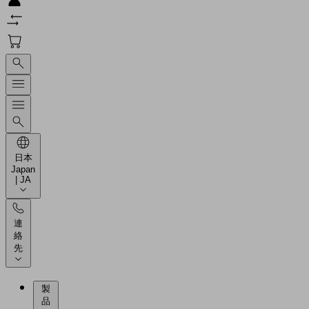
日本
Japan
| JA
連
絡
先
製
品