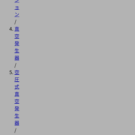
ョ
ン
/
真
空
発
生
器
/
空
圧
式
真
空
発
生
器
/