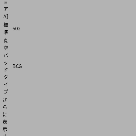
ョ
ア
A］
標
602
準
真
空
パ
ッ
BCG
ド
タ
イ
プ
さ
ら
に
表
示