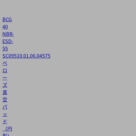
BCG
40
NBR-
ESD-
55
SC095
10.01.06.04575
ベ
ロ
ー
ズ
真
空
パ
ッ
ド
（円
形）。