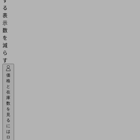
す
る
表
示
数
を
減
ら
す
価
格
と
在
庫
数
を
見
る
に
は
ロ