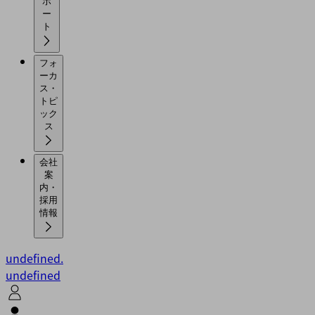
ポ
ー
ト
フォ
ーカ
ス・
トピ
ック
ス
会社
案
内・
採用
情報
undefined.
undefined