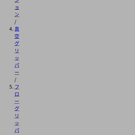
ョ
ン
/
真
空
グ
リ
ッ
パ
ー
/
フ
ロ
ー
グ
リ
ッ
パ