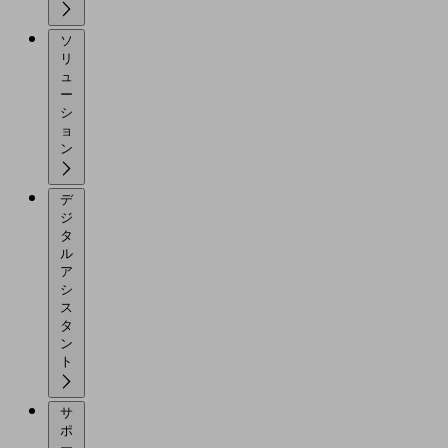
ソ
リ
ュ
ー
シ
ョ
ン
デ
ジ
タ
ル
ア
シ
ス
タ
ン
ト
サ
ポ