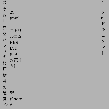
ズ
ー
高
タ
29
さ
(mm)
H
ド
真
キ
ニトリ
空
ュ
ルゴム
パ
メ
NBR-
ッ
ン
ESD
ド
ト
(ESD
の
対策ゴ
材
ム)
質
材
質
の
硬
55
度
(Shore
[シ
A)