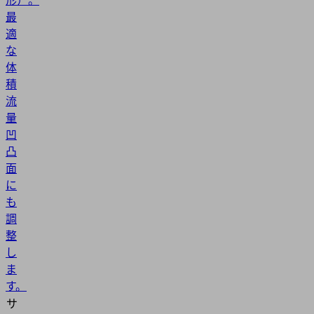
最
適
な
体
積
流
量
凹
凸
面
に
も
調
整
し
ま
す。
サ