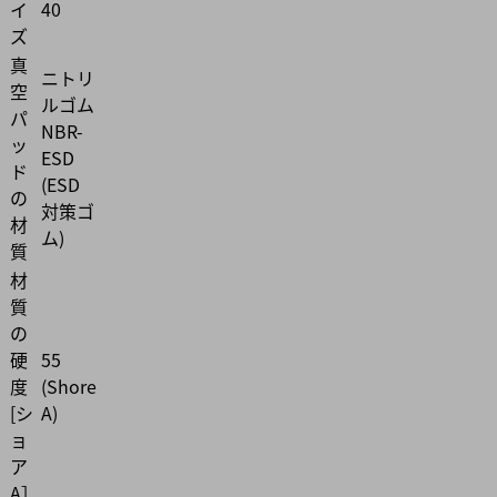
イ
40
ズ
真
ニトリ
空
ルゴム
パ
NBR-
ッ
ESD
ド
(ESD
の
対策ゴ
材
ム)
質
材
質
の
硬
55
度
(Shore
[シ
A)
ョ
ア
A］