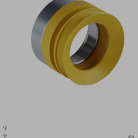
40
NBR-
ESD-
55
602
B
製
Dm
品
(N)
コ
Dma
ー
ド:
dn
10.01.30.01085
グ
Ds
リ
ッ
G1