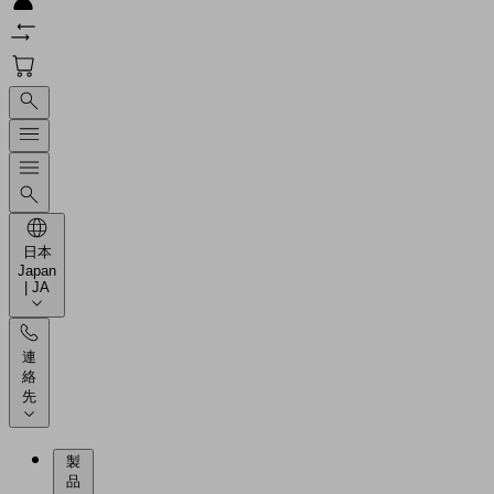
日本
Japan
| JA
連
絡
先
製
品