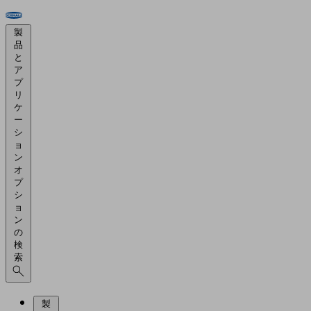
製
品
と
ア
プ
リ
ケ
ー
シ
ョ
ン
オ
プ
シ
ョ
ン
の
検
索
製