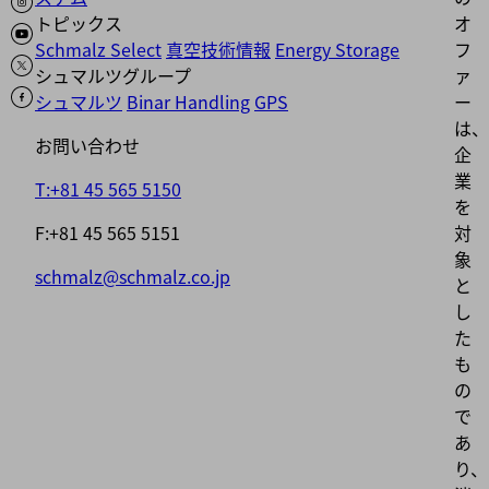
トピックス
オ
Schmalz Select
真空技術情報
Energy Storage
フ
シュマルツグループ
ァ
シュマルツ
Binar Handling
GPS
ー
は、
お問い合わせ
企
業
T:+81 45 565 5150
を
F:+81 45 565 5151
対
象
schmalz@schmalz.co.jp
と
し
た
も
の
で
あ
り、