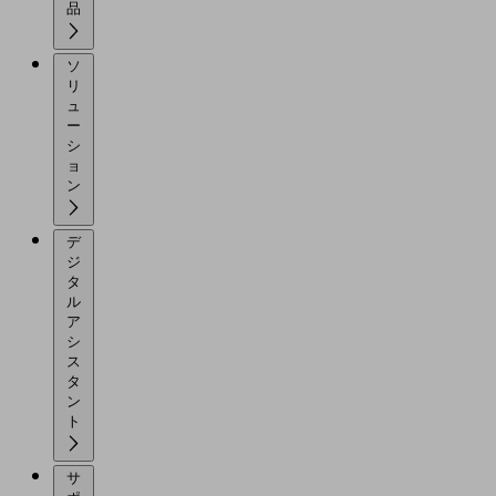
品
ソ
リ
ュ
ー
シ
ョ
ン
デ
ジ
タ
ル
ア
シ
ス
タ
ン
ト
サ