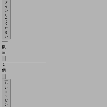
グ
イ
ン
し
て
く
だ
さ
い
数
量
個
シ
ョ
ッ
ピ
ン