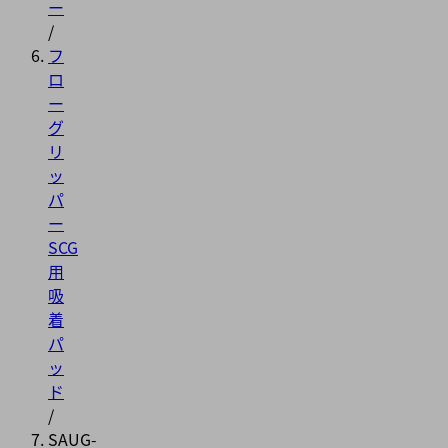
ー
/
フ
ロ
ー
グ
リ
ッ
パ
ー
SCG
用
吸
着
パ
ッ
ド
/
SAUG-