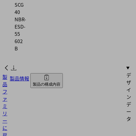
SCG
40
NBR-
ESD-
55
602
B
デ
製
製品情報
ザ
品
製品の構成内容
イ
フ
ン
ァ
デ
ミ
ー
リ
タ
ー
に
戻