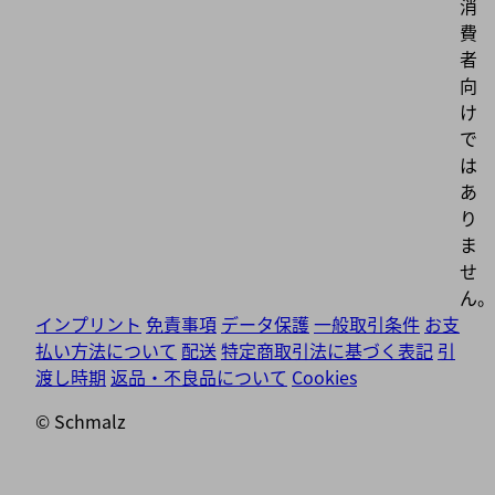
消
費
者
向
け
で
は
あ
り
ま
せ
ん。
インプリント
免責事項
データ保護
一般取引条件
お支
払い方法について
配送
特定商取引法に基づく表記
引
渡し時期
返品・不良品について
Cookies
© Schmalz