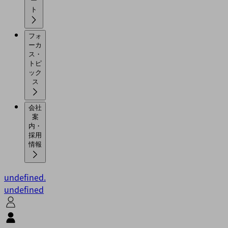
ー
ト
フォ
ーカ
ス・
トピ
ック
ス
会社
案
内・
採用
情報
undefined.
undefined