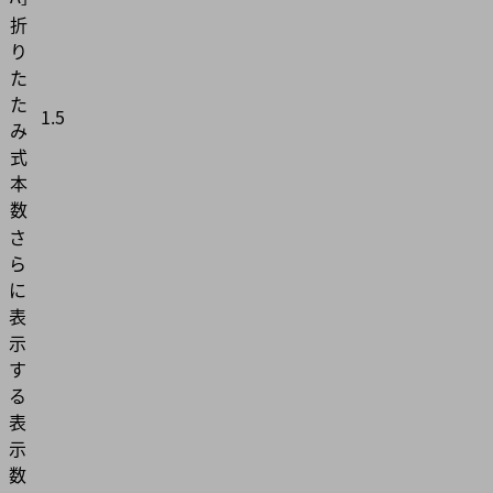
折
り
た
た
1.5
み
式
本
数
さ
ら
に
表
示
す
る
表
示
数