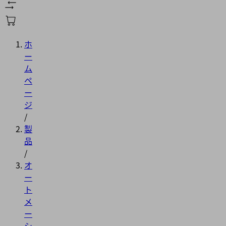
ホ
ー
ム
ペ
ー
ジ
/
製
品
/
オ
ー
ト
メ
ー
シ