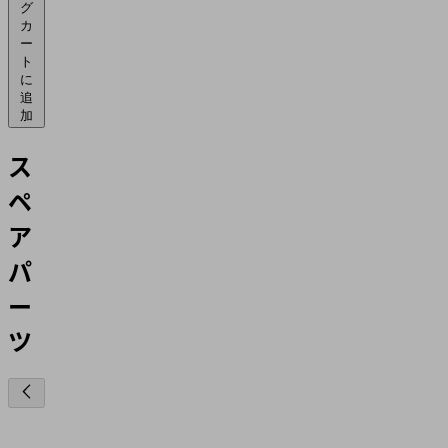
グ
カ
ー
ト
に
追
加
ス
ペ
ア
パ
ー
ツ