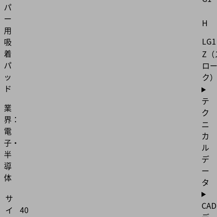
パ
ー
H
用
LG1
吸
着
Z（
パ
ロ
ッ
ク
ド
テ
業
ク
界：
ニ
電
カ
子・
ル
半
デ
導
ー
体
タ
サ
CAD
イ
40
デ