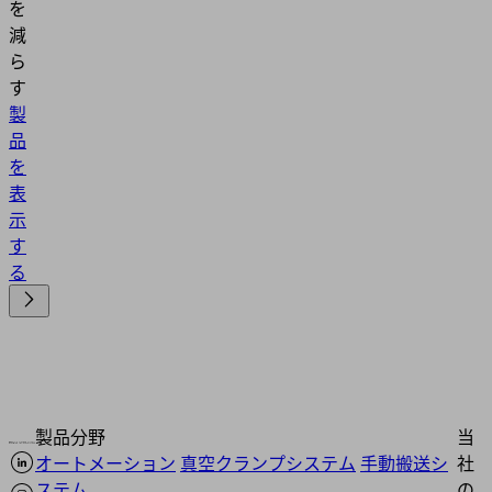
を
減
ら
す
製
品
を
表
示
す
る
製品分野
当
オートメーション
真空クランプシステム
手動搬送シ
社
ステム
の