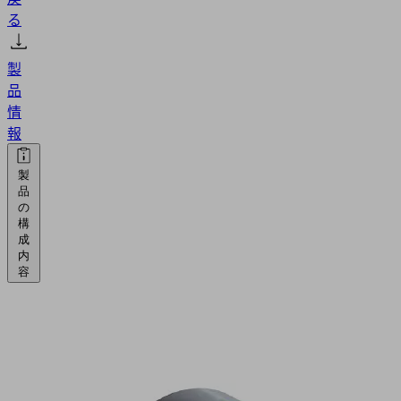
る
製
品
情
報
製
品
の
構
成
内
容
SAUG-
SCG