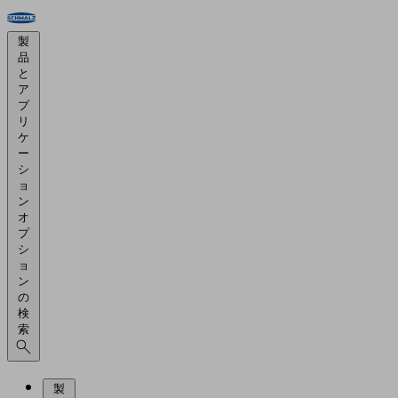
製
品
と
ア
プ
リ
ケ
ー
シ
ョ
ン
オ
プ
シ
ョ
ン
の
検
索
製