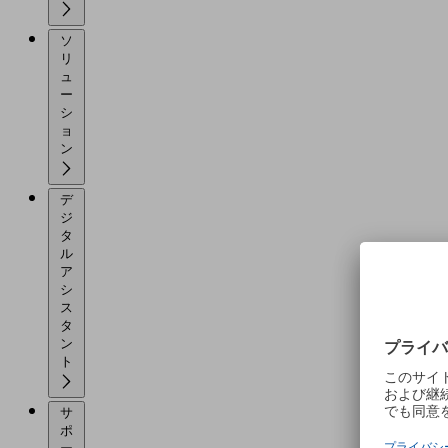
ソ
リ
ュ
ー
シ
ョ
ン
デ
ジ
タ
ル
ア
シ
ス
タ
ン
ト
サ
ポ