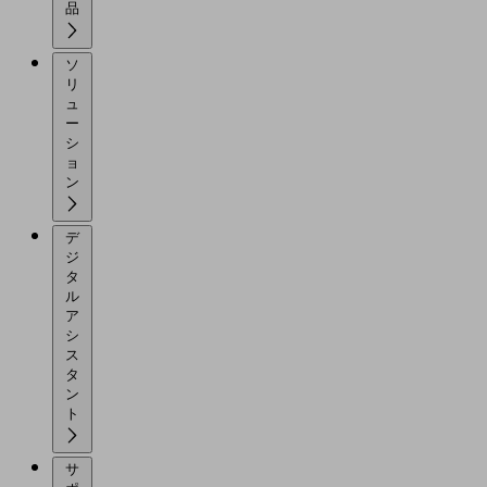
品
ソ
リ
ュ
ー
シ
ョ
ン
デ
ジ
タ
ル
ア
シ
ス
タ
ン
ト
サ