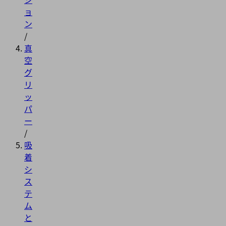
ョ
ン
/
真
空
グ
リ
ッ
パ
ー
/
吸
着
シ
ス
テ
ム
と