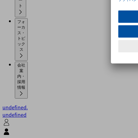
ー
ト
フォ
ーカ
ス・
トピ
ック
ス
会社
案
内・
採用
情報
undefined.
undefined