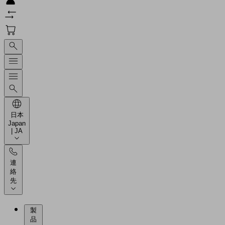
日本
Japan
| JA
連
絡
先
製
品