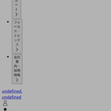
ポ
ー
ト
フォ
ーカ
ス・
トピ
ック
ス
会社
案
内・
採用
情報
undefined.
undefined