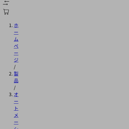
ホ
ー
ム
ペ
ー
ジ
/
製
品
/
オ
ー
ト
メ
ー
シ