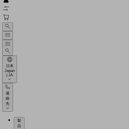
日本
Japan
| JA
連
絡
先
製
品