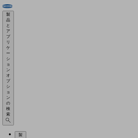
製
品
と
ア
プ
リ
ケ
ー
シ
ョ
ン
オ
プ
シ
ョ
ン
の
検
索
製