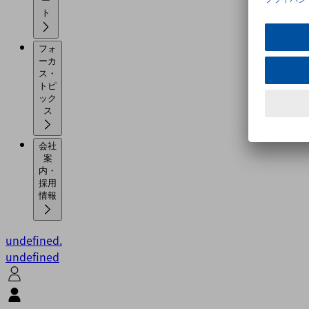
ー
ト
フォ
ーカ
ス・
トピ
ック
ス
会社
案
内・
採用
情報
undefined.
undefined