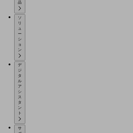
品
ソ
リ
ュ
ー
シ
ョ
ン
デ
ジ
タ
ル
ア
シ
ス
タ
ン
ト
サ