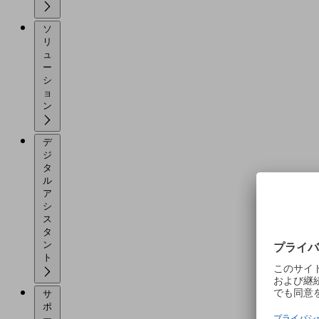
ソ
リ
ュ
ー
シ
ョ
ン
デ
ジ
タ
ル
ア
シ
ス
タ
ン
ト
サ
ポ