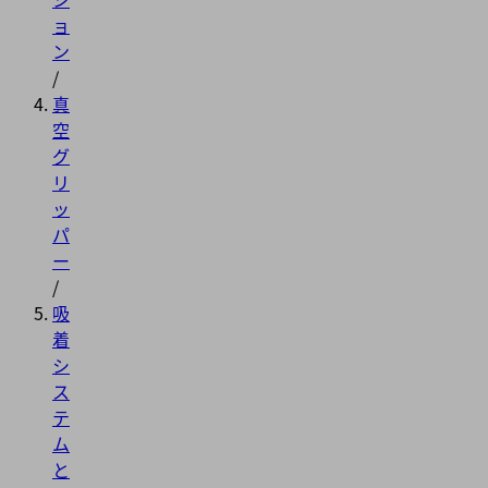
ョ
ン
/
真
空
グ
リ
ッ
パ
ー
/
吸
着
シ
ス
テ
ム
と