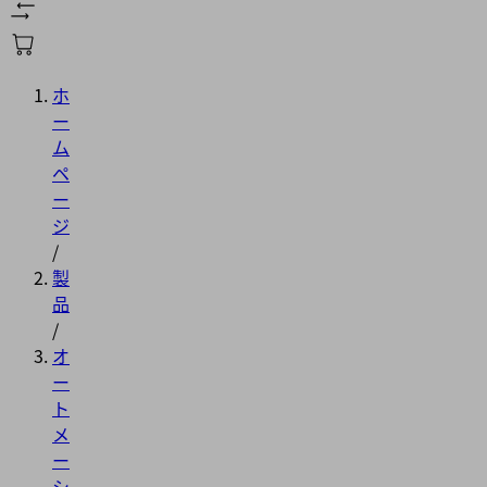
ホ
ー
ム
ペ
ー
ジ
/
製
品
/
オ
ー
ト
メ
ー
シ