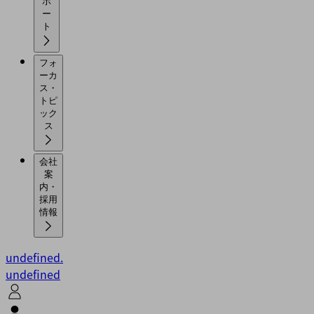
ポ
ー
ト
フォ
ーカ
ス・
トピ
ック
ス
会社
案
内・
採用
情報
undefined.
undefined