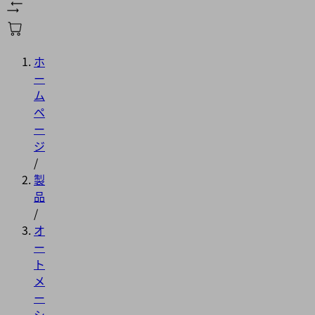
ホ
ー
ム
ペ
ー
ジ
/
製
品
/
オ
ー
ト
メ
ー
シ