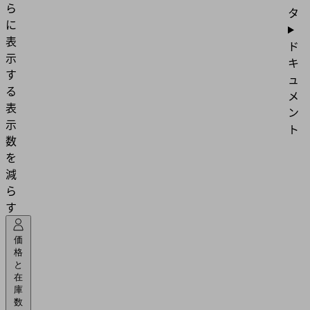
ら
タ
に
表
ド
示
キ
す
ュ
る
メ
表
ン
示
ト
数
を
減
ら
す
価
格
と
在
庫
数