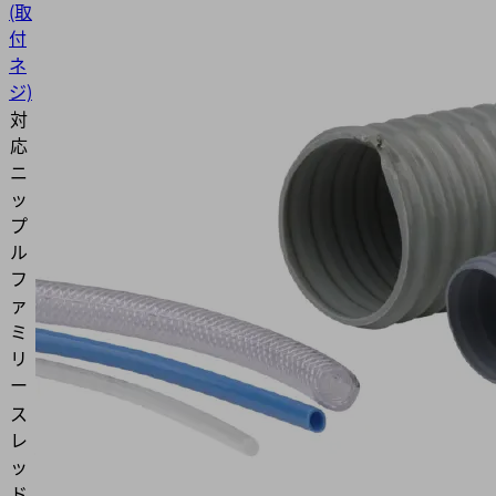
(取
付
ネ
ジ)
対
応
ニ
ッ
プ
ル
N 016
フ
ァ
ミ
リ
ー
ス
レ
G1/8"-
ッ
M
ド