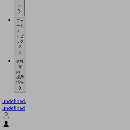
ー
ト
フォ
ーカ
ス・
トピ
ック
ス
会社
案
内・
採用
情報
undefined.
undefined