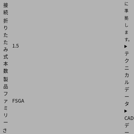
に
接
準
続
拠
折
し
り
ま
た
す。
た
1.5
み
テ
式
ク
本
ニ
数
カ
製
ル
品
デ
フ
ー
ァ
FSGA
タ
ミ
リ
CAD
ー
デ
さ
ー