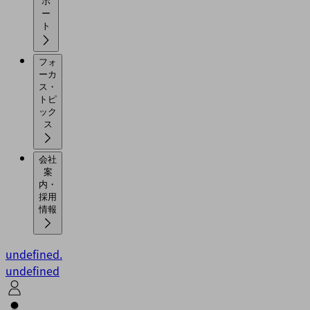
ポ
ー
ト
フォ
ーカ
ス・
トピ
ック
ス
会社
案
内・
採用
情報
undefined.
undefined