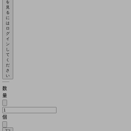
を
見
る
に
は
ロ
グ
イ
ン
し
て
く
だ
さ
い
数
量
個