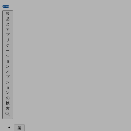
製
品
と
ア
プ
リ
ケ
ー
シ
ョ
ン
オ
プ
シ
ョ
ン
の
検
索
製