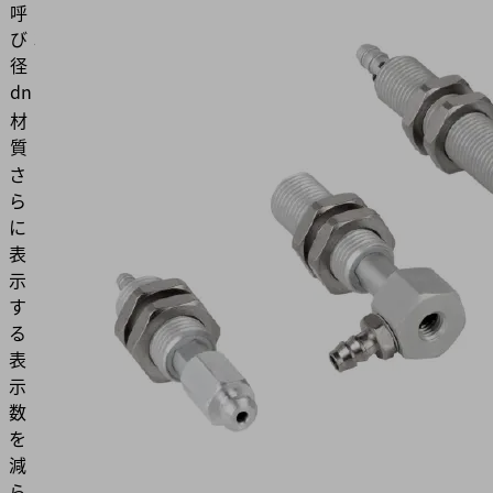
呼
び
3.5
径
(mm)
dn
材
アルミ
質
さ
ら
に
表
示
す
る
表
示
数
を
減
ら