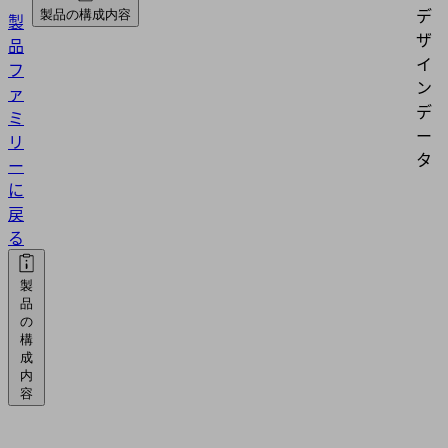
デ
製品の構成内容
製
ザ
品
イ
フ
ン
ァ
デ
ミ
ー
リ
タ
ー
に
戻
る
製
品
の
構
成
内
容