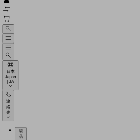
日本
Japan
| JA
連
絡
先
製
品