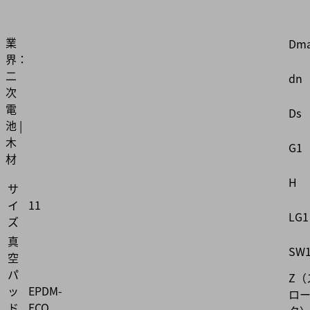
d2
10.01.06.06131
業
Dma
界：
二
dn
次
電
Ds
池 |
木
G1
材
H
サ
イ
11
LG1
ズ
真
SW
空
パ
Z（
ッ
EPDM-
ロ
ド
ECO