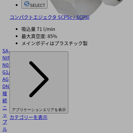
SELECT
コンパクトエジェクタ SCPSc / SCPSi
吸込量 71 l/min
最大真空度: 85%
メインボディはプラスチック製
SA-
NIP
N016
G1/8-
AG
DN350
10.01.06.05735
接
続
ニ
アプリケーションエリアを表示
ッ
カテゴリーを表示
プ
ル