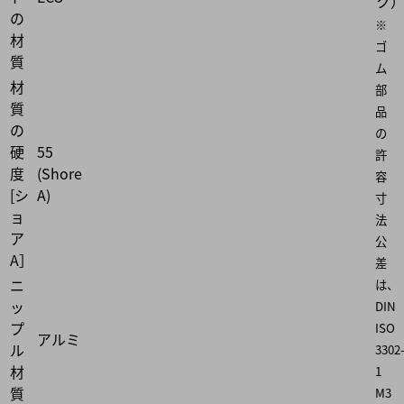
ク
の
※
材
ゴ
質
ム
材
部
質
品
の
の
硬
55
許
度
(Shore
容
[シ
A)
寸
ョ
法
ア
公
A］
差
ニ
は、
ッ
DIN
プ
ISO
アルミ
ル
3302
材
1
質
M3