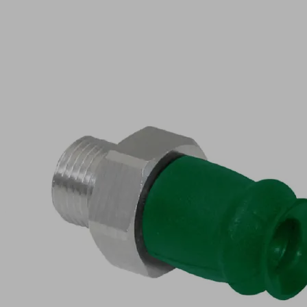
新
規
FSGA
11
EPDM-
ECO-
55
G1/8-
AG
製
品
コ
ー
ド: