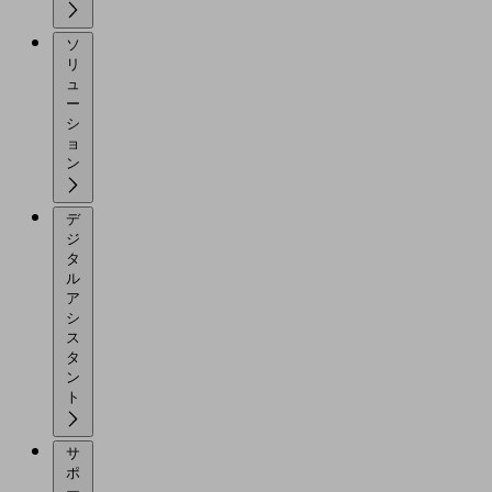
ソ
リ
ュ
ー
シ
ョ
ン
デ
ジ
タ
ル
ア
シ
ス
タ
ン
ト
サ
ポ