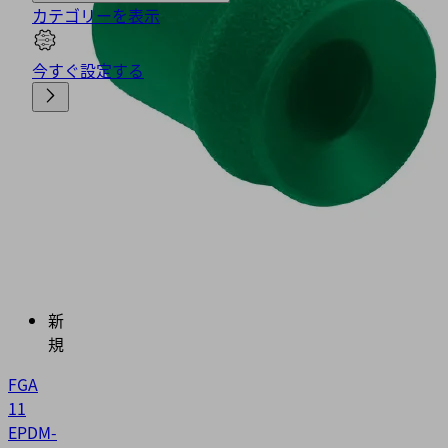
カテゴリーを表示
今すぐ設定する
新
規
FGA
11
EPDM-