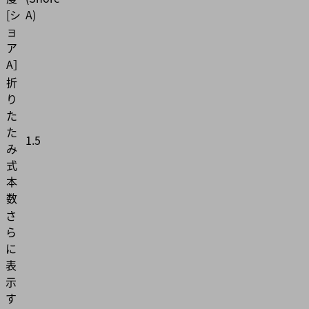
[シ
A)
ョ
ア
A］
折
り
た
た
1.5
み
式
本
数
さ
ら
に
表
示
す