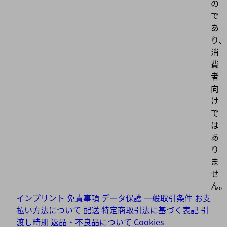
の
で
あ
り、
消
費
者
向
け
で
は
あ
り
ま
せ
ん。
インプリント
免責事項
データ保護
一般取引条件
お支
払い方法について
配送
特定商取引法に基づく表記
引
渡し時期
返品・不良品について
Cookies