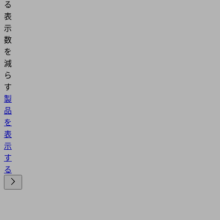
る
表
示
数
を
減
ら
す
製
品
を
表
示
す
る