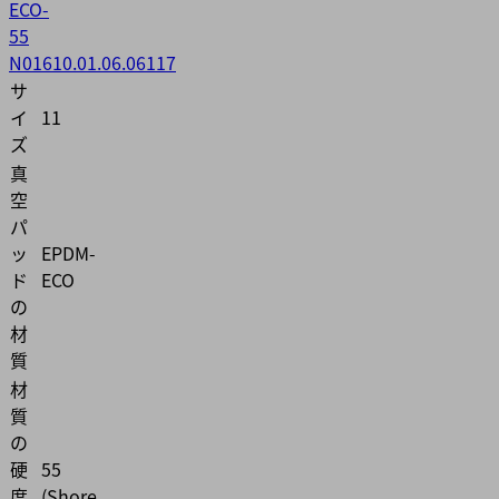
ECO-
55
N016
10.01.06.06117
サ
イ
11
ズ
真
空
パ
ッ
EPDM-
ド
ECO
の
材
質
材
質
の
硬
55
度
(Shore