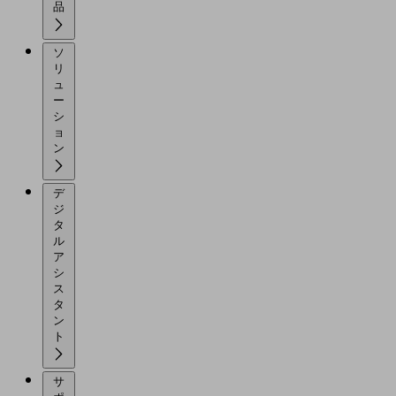
品
ソ
リ
ュ
ー
シ
ョ
ン
デ
ジ
タ
ル
ア
シ
ス
タ
ン
ト
サ