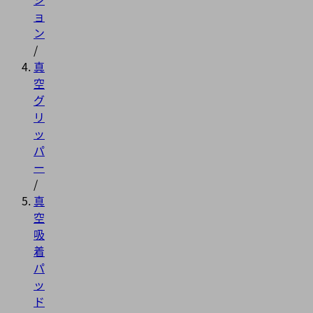
ョ
ン
/
真
空
グ
リ
ッ
パ
ー
/
真
空
吸
着
パ
ッ
ド