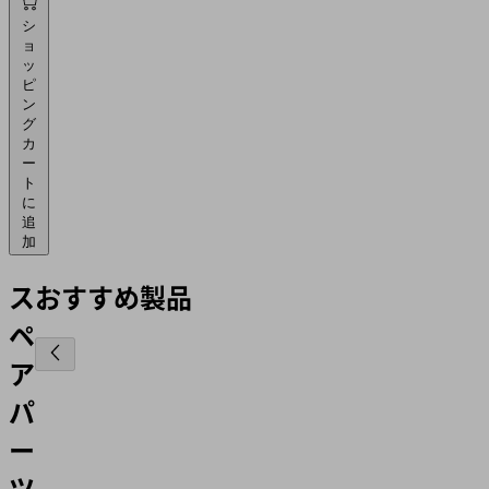
シ
ョ
ッ
ピ
ン
グ
カ
ー
ト
に
追
加
ス
おすすめ製品
ペ
ア
パ
ー
ツ