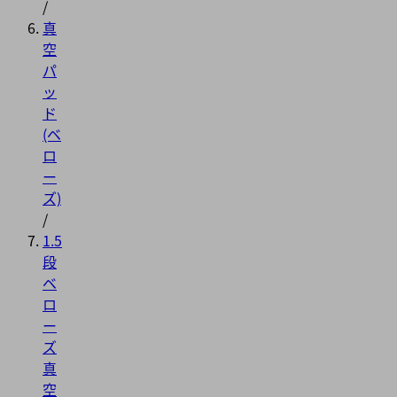
/
真
空
パ
ッ
ド
(ベ
ロ
ー
ズ)
/
1.5
段
ベ
ロ
ー
ズ
真
空