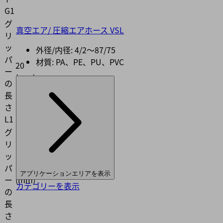
G1
グ
真空エア/ 圧縮エアホース VSL
リ
ッ
外径/内径: 4/2〜87/75
パ
材質: PA、PE、PU、PVC
20
ー
(mm)
の
長
さ
L1
グ
リ
ッ
パ
6
アプリケーションエリアを表示
ー
(mm)
カテゴリーを表示
の
長
さ