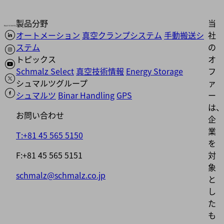
製品分野
当
オートメーション
真空クランプシステム
手動搬送シ
社
ステム
の
トピックス
オ
Schmalz Select
真空技術情報
Energy Storage
フ
シュマルツグループ
ァ
シュマルツ
Binar Handling
GPS
ー
は、
お問い合わせ
企
業
T:+81 45 565 5150
を
F:+81 45 565 5151
対
象
schmalz@schmalz.co.jp
と
し
た
も