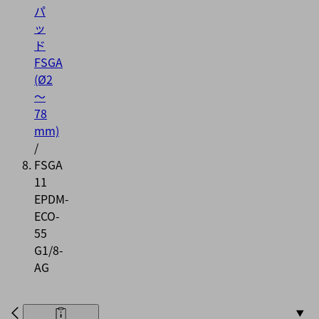
パ
ッ
ド
FSGA
(Ø2
～
78
mm)
/
FSGA
11
EPDM-
ECO-
55
G1/8-
AG