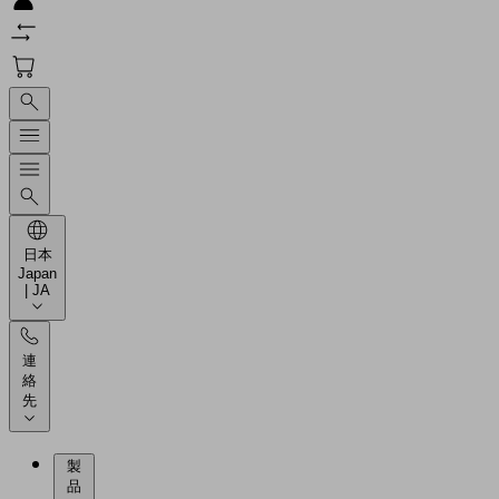
日本
Japan
| JA
連
絡
先
製
品