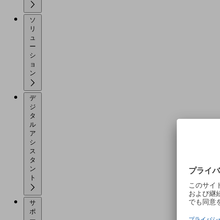
ソ
リ
ュ
ー
シ
ョ
ン
デ
ジ
タ
ル
ア
シ
ス
タ
ン
ト
サ
ポ