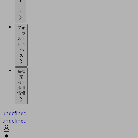
ポ
ー
ト
フォ
ーカ
ス・
トピ
ック
ス
会社
案
内・
採用
情報
undefined.
undefined