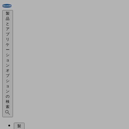
製
品
と
ア
プ
リ
ケ
ー
シ
ョ
ン
オ
プ
シ
ョ
ン
の
検
索
製