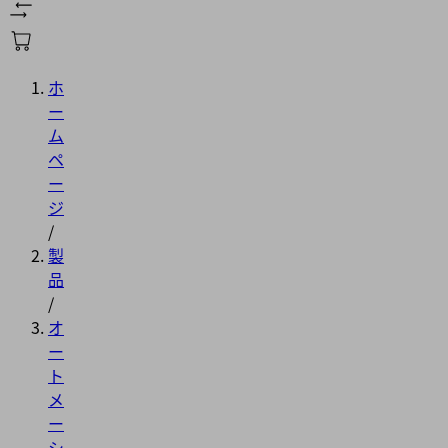
ホ
ー
ム
ペ
ー
ジ
/
製
品
/
オ
ー
ト
メ
ー
シ