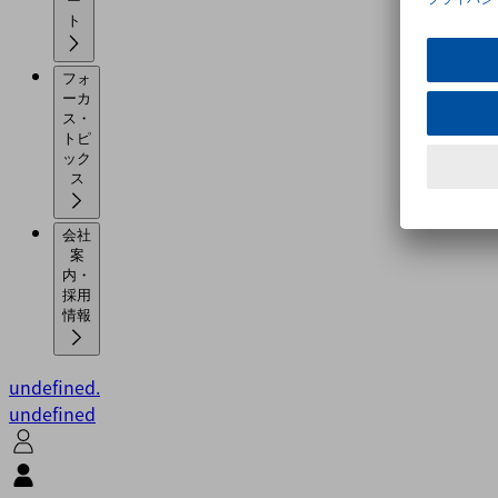
ー
ト
フォ
ーカ
ス・
トピ
ック
ス
会社
案
内・
採用
情報
undefined.
undefined