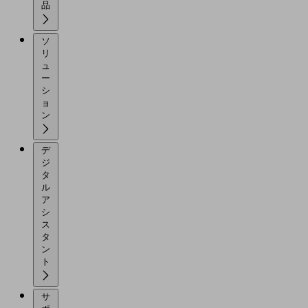
品
ソ
リ
ュ
ー
シ
ョ
ン
デ
ジ
タ
ル
ア
シ
ス
タ
ン
ト
サ