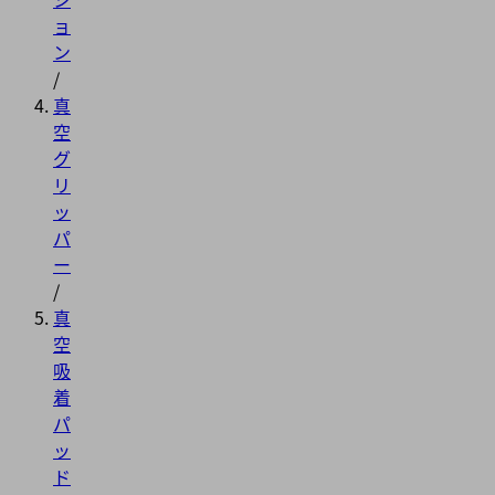
ョ
ン
/
真
空
グ
リ
ッ
パ
ー
/
真
空
吸
着
パ
ッ
ド