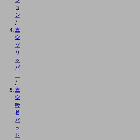
ョ
ン
/
真
空
グ
リ
ッ
パ
ー
/
真
空
吸
着
パ
ッ
ド