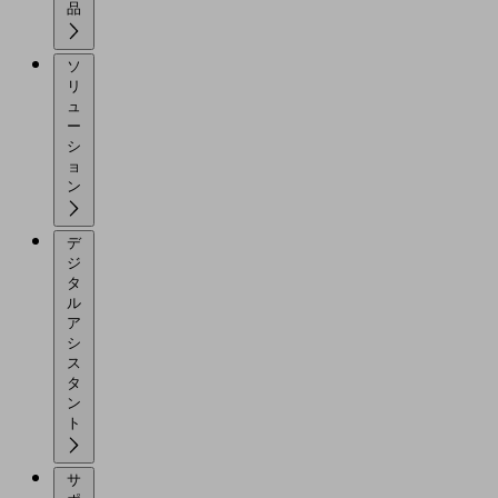
品
ソ
リ
ュ
ー
シ
ョ
ン
デ
ジ
タ
ル
ア
シ
ス
タ
ン
ト
サ