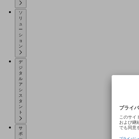
ソ
リ
ュ
ー
シ
ョ
ン
デ
ジ
タ
ル
ア
シ
ス
タ
ン
ト
サ
ポ