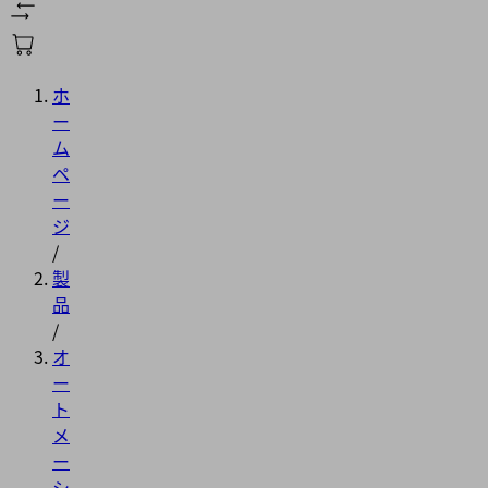
ホ
ー
ム
ペ
ー
ジ
/
製
品
/
オ
ー
ト
メ
ー
シ