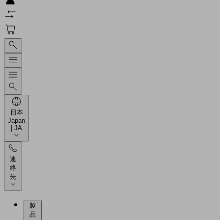
日本
Japan
| JA
連
絡
先
製
品