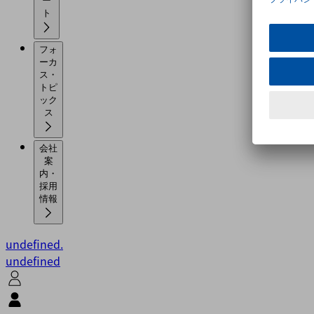
ー
ト
フォ
ーカ
ス・
トピ
ック
ス
会社
案
内・
採用
情報
undefined.
undefined