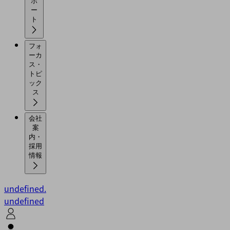
ポ
ー
ト
フォ
ーカ
ス・
トピ
ック
ス
会社
案
内・
採用
情報
undefined.
undefined