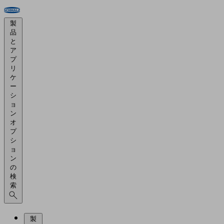
製
品
と
ア
プ
リ
ケ
ー
シ
ョ
ン
オ
プ
シ
ョ
ン
の
検
索
製