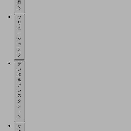
品
ソ
リ
ュ
ー
シ
ョ
ン
デ
ジ
タ
ル
ア
シ
ス
タ
ン
ト
サ