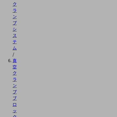
ク
ラ
ン
プ
シ
ス
テ
ム
/
真
空
ク
ラ
ン
プ
ブ
ロ
ッ
ク