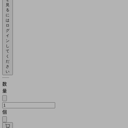
見
る
に
は
ロ
グ
イ
ン
し
て
く
だ
さ
い
数
量
個