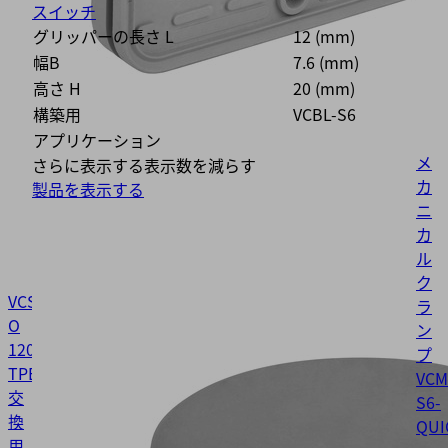
スイッチ
グリッパーの長さ L
12 (mm)
幅B
7.6 (mm)
高さ H
20 (mm)
構築用
VCBL-S6
アプリケーション
メ
さらに表示する
表示数を減らす
カ
製品を表示する
ニ
カ
ル
ク
VCSP-
ラ
O
ン
120x50x15.5
プ
TPE
10.01.12.00012
VCM
交
S6-
換
QUI
用