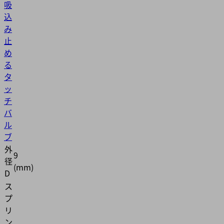
吸
込
み
止
め
る
タ
ッ
チ
バ
ル
ブ
外
9
径
(mm)
D
ス
プ
リ
ン