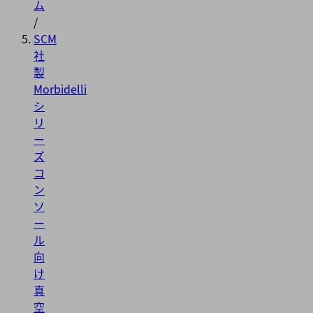
ム
/
SCM
社
製
Morbidelli
シ
リ
ー
ズ
コ
ン
ソ
ー
ル
向
け
真
空