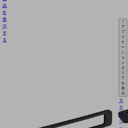
品
を
表
示
ア
す
プ
リ
る
ケ
ー
シ
ョ
ン
エ
リ
ア
を
表
示
カ
テ
ゴ
リ
ー