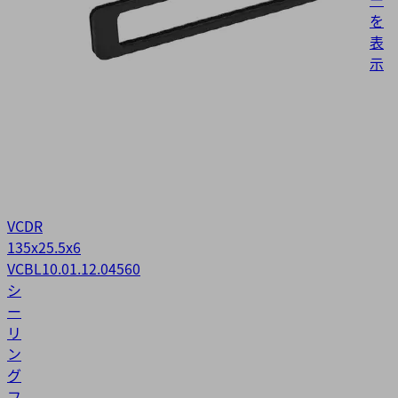
を
表
示
VCDR
135x25.5x6
VCBL
10.01.12.04560
シ
ー
リ
ン
グ
フ