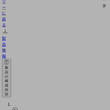
リ
タ
ー
に
戻
る
製
品
情
報
製
品
の
構
成
内
容