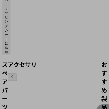
シ
ョ
ッ
ピ
ン
グ
カ
ー
ト
に
追
加
ス
アクセサリ
お
ペ
す
ア
す
パ
め
ー
製
ツ
品