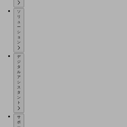
ソ
リ
ュ
ー
シ
ョ
ン
デ
ジ
タ
ル
ア
シ
ス
タ
ン
ト
サ
ポ