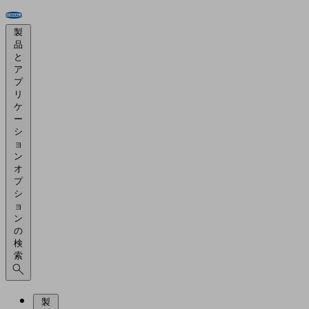
製
品
と
ア
プ
リ
ケ
ー
シ
ョ
ン
オ
プ
シ
ョ
ン
の
検
索
製