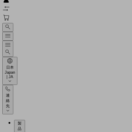
日本
Japan
| JA
連
絡
先
製
品