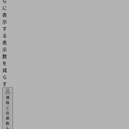
ら
に
表
示
す
る
表
示
数
を
減
ら
す
価
格
と
在
庫
数
を