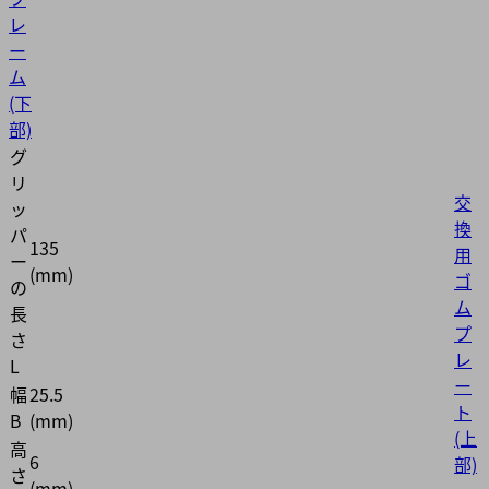
レ
ー
ム
(下
部)
グ
リ
交
ッ
換
パ
135
用
ー
(mm)
ゴ
の
ム
長
プ
さ
レ
L
ー
幅
25.5
ト
B
(mm)
(上
高
6
部)
さ
(mm)