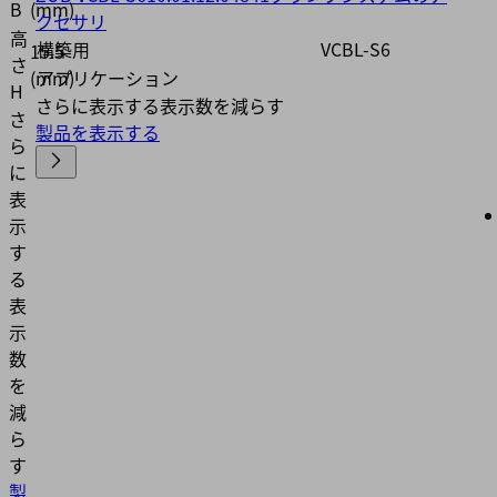
B
(mm)
クセサリ
高
構築用
VCBL-S6
15.5
さ
(mm)
アプリケーション
H
さらに表示する
表示数を減らす
さ
製品を表示する
ら
に
表
示
す
る
表
示
数
を
減
ら
す
製