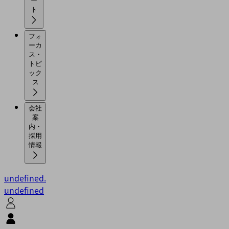
ー
ト
フォ
ーカ
ス・
トピ
ック
ス
会社
案
内・
採用
情報
undefined.
undefined