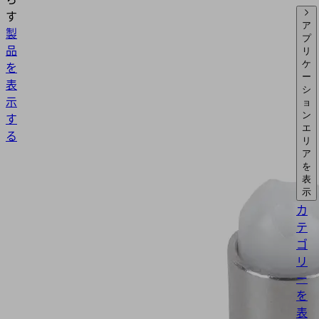
す
ア
製
プ
品
リ
を
ケ
ー
表
シ
示
ョ
す
ン
エ
る
リ
ア
を
表
示
カ
テ
ゴ
リ
ー
を
表