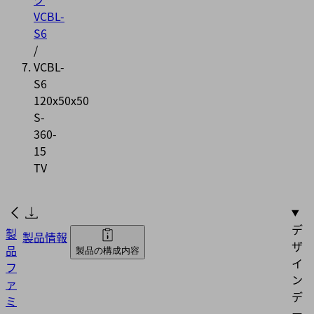
VCBL-
S6
/
VCBL-
S6
120x50x50
S-
360-
15
TV
デ
製
製品情報
ザ
品
製品の構成内容
イ
フ
ン
ァ
デ
ミ
ー