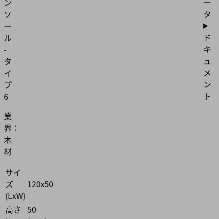
ー
ン
タ
ソ
ー
ド
ル
キ
-
ュ
タ
メ
イ
ン
プ
ト
6
業
界：
木
材
サイ
ズ
120x50
(LxW)
高さ
50