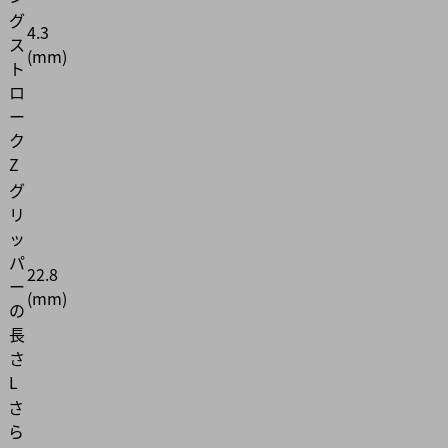
グ
4.3
ス
(mm)
ト
ロ
ー
ク
Z
グ
リ
ッ
パ
22.8
ー
(mm)
の
長
さ
L
さ
ら