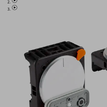
VCBL-
S6
属
性
120x50x50
S-
B
360-
B1
15
H
TV
8
H1