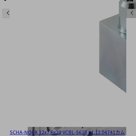
SCHA-NOCK 12x7.6x20 VCBL-S6
10.01.12.04741
カム