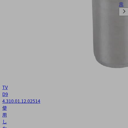
示
TV
D9
4.3
10.01.12.02514
使
用
し