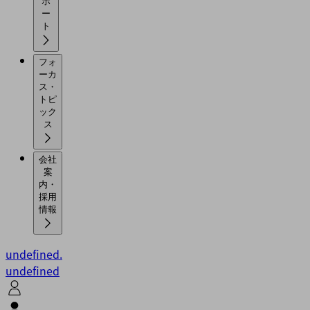
ポ
ー
ト
フォ
ーカ
ス・
トピ
ック
ス
会社
案
内・
採用
情報
undefined.
undefined