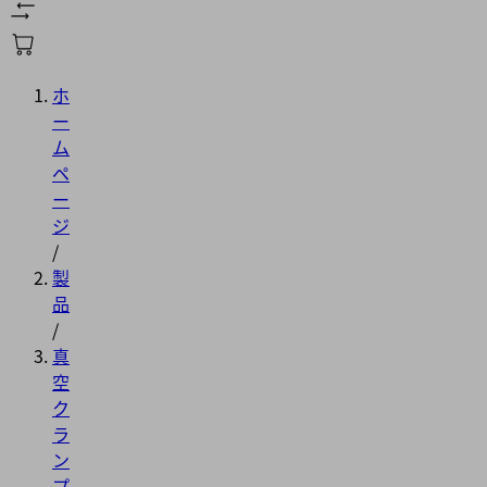
ホ
ー
ム
ペ
ー
ジ
/
製
品
/
真
空
ク
ラ
ン
プ