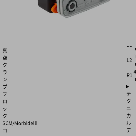
製
品
H2
コ
ー
L
ド:
10.01.12.04462
1
L1
真
空
L2
ク
ラ
R1
ン
プ
テ
ブ
ク
ロ
ニ
ッ
カ
ク
ル
SCM/Morbidelli
デ
コ