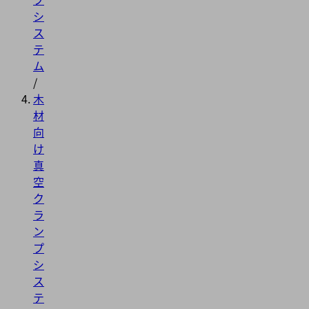
シ
ス
テ
ム
/
木
材
向
け
真
空
ク
ラ
ン
プ
シ
ス
テ