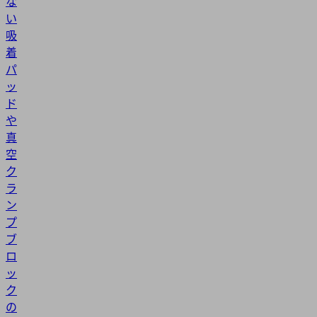
な
い
吸
着
パ
ッ
ド
や
真
空
ク
ラ
ン
プ
ブ
ロ
ッ
ク
の