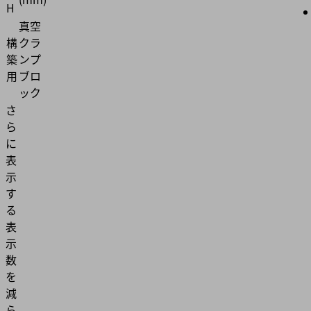
H
真空
構
クラ
築
ンプ
用
ブロ
ック
さ
ら
に
表
示
す
る
表
示
数
を
減
ら