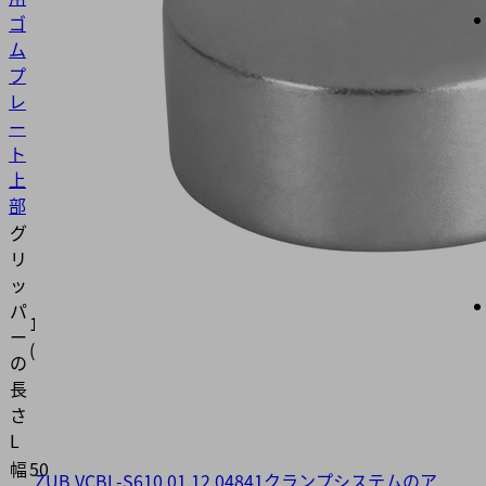
ゴ
ム
プ
レ
ー
ト
上
部
グ
リ
ッ
パ
120
ー
(mm)
の
長
さ
L
幅
50
ZUB VCBL-S6
10.01.12.04841
クランプシステムのア