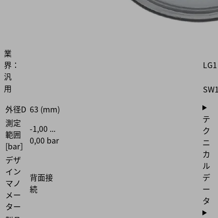
ゲ
D
ー
ジ
G1
業
LG1
界：
汎
用
SW
外径D
63 (mm)
テ
測定
-1,00 ...
ク
範囲
0,00 bar
ニ
[bar］
カ
デザ
ル
イン
デ
背面接
マノ
ー
続
メー
タ
ター