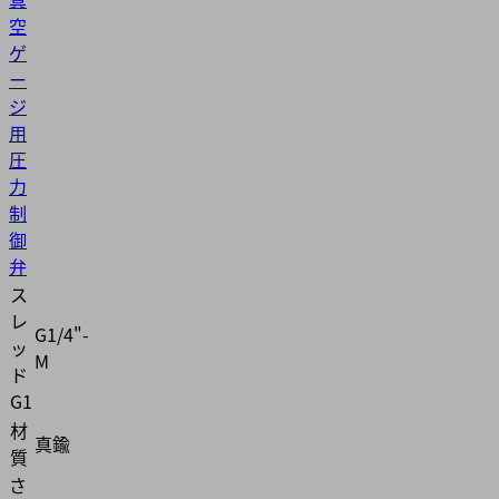
空
ゲ
ー
ジ
用
圧
力
制
御
弁
ス
レ
G1/4"-
ッ
M
ド
G1
材
真鍮
質
さ