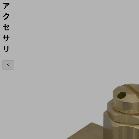
ア
ク
セ
サ
リ