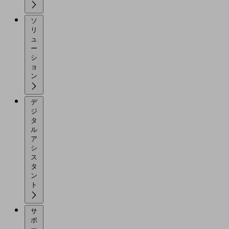
ソ
リ
ュ
ー
シ
ョ
ン
デ
ジ
タ
ル
ア
シ
ス
タ
ン
ト
サ
ポ