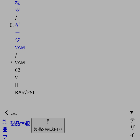
機
器
/
ゲ
ー
ジ
VAM
/
VAM
63
V
H
BAR/PSI
デ
製
製品情報
ザ
品
製品の構成内容
イ
フ