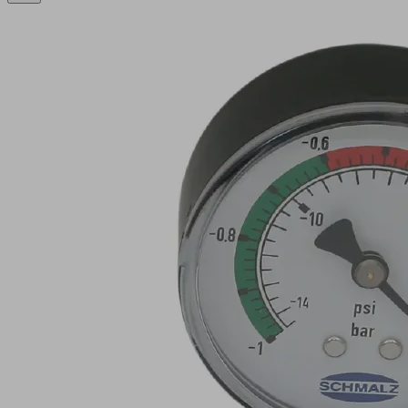
VAM
63
V
H
BAR/PSI
製
品
コ
ー
属
ド:
B
10.07.02.00003
真
B1
空