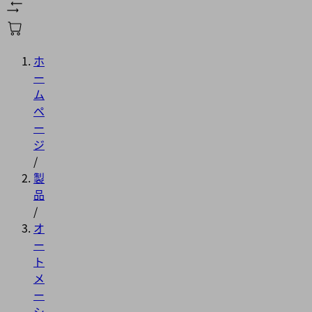
ホ
ー
ム
ペ
ー
ジ
/
製
品
/
オ
ー
ト
メ
ー
シ