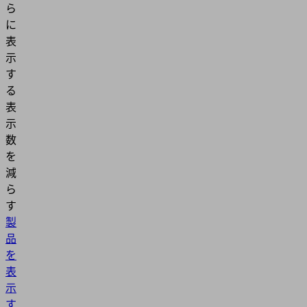
ら
に
表
示
す
る
表
示
数
を
減
ら
す
製
品
を
表
示
す