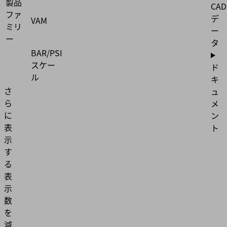
製品
CAD
ファ
デ
VAM
ミリ
ー
ー
タ
BAR/PSI
スケー
ド
ル
キ
さ
ュ
ら
メ
に
ン
表
ト
示
す
る
表
示
数
を
減