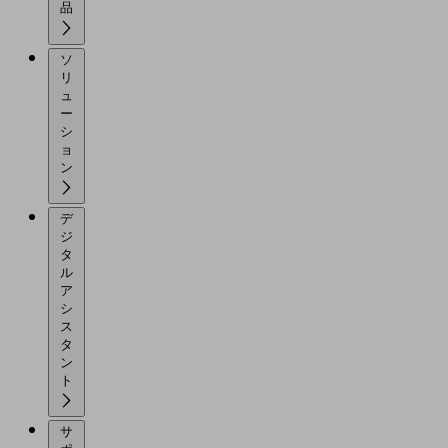
品
ソ
リ
ュ
ー
シ
ョ
ン
デ
ジ
タ
ル
ア
シ
ス
タ
ン
ト
サ