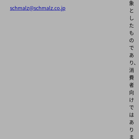
象
schmalz@schmalz.co.jp
と
し
た
も
の
で
あ
り、
消
費
者
向
け
で
は
あ
り
ま