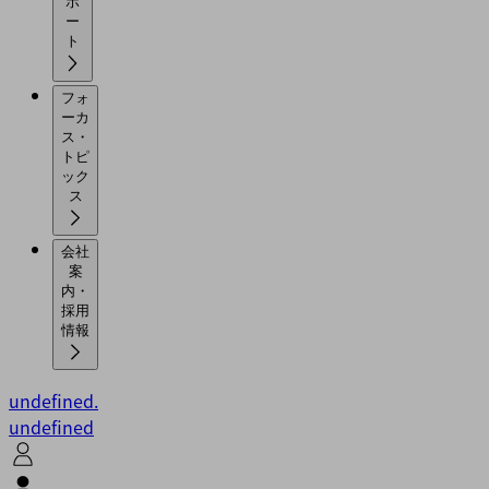
ポ
ー
ト
フォ
ーカ
ス・
トピ
ック
ス
会社
案
内・
採用
情報
undefined.
undefined