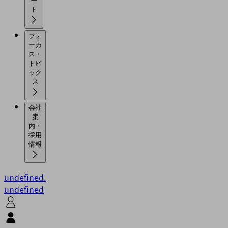
ー
ト
フォ
ーカ
ス・
トピ
ック
ス
会社
案
内・
採用
情報
undefined.
undefined