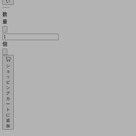
い
数
量
個
シ
ョ
ッ
ピ
ン
グ
カ
ー
ト
に
追
加