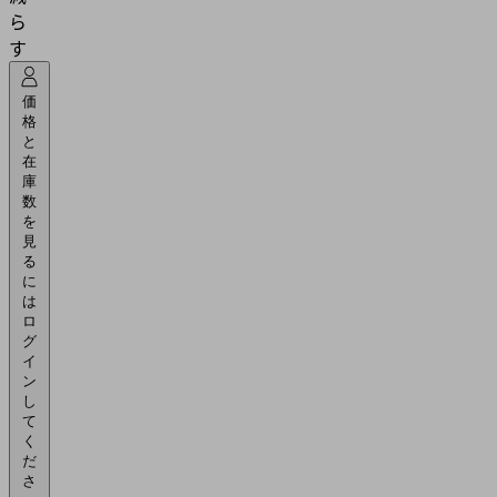
ら
す
価
格
と
在
庫
数
を
見
る
に
は
ロ
グ
イ
ン
し
て
く
だ
さ