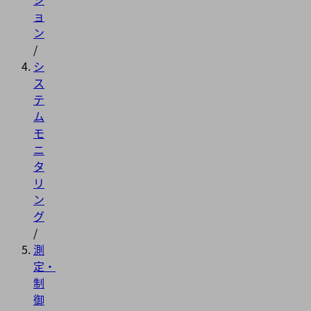
ョ
ン
/
シ
ス
テ
ム
モ
ニ
タ
リ
ン
グ
/
測
定・
制
御