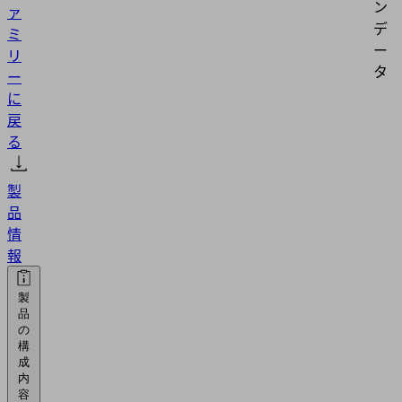
ン
ァ
デ
ミ
ー
リ
タ
ー
に
戻
る
製
品
情
報
製
品
の
構
成
内
容