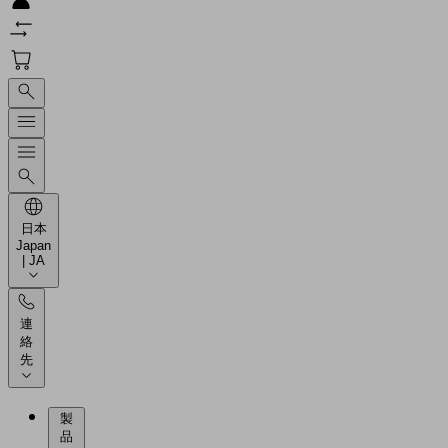
日本
Japan
| JA
連
絡
先
製
品