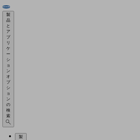
製
品
と
ア
プ
リ
ケ
ー
シ
ョ
ン
オ
プ
シ
ョ
ン
の
検
索
製