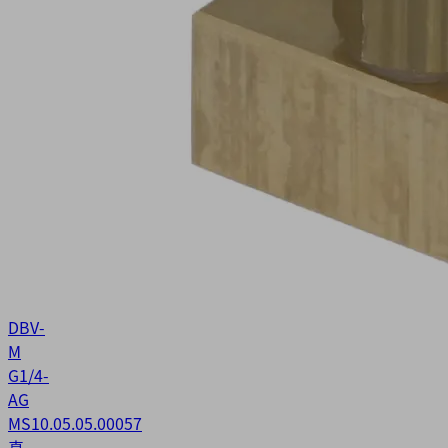
DBV-
M
G1/4-
AG
MS
10.05.05.00057
真