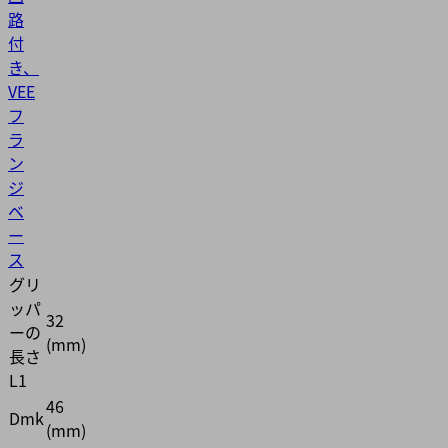
路
付
き、
VEE
フ
ラ
ン
ジ
ベ
ー
ス
グリ
ッパ
32
ーの
(mm)
長さ
L1
46
Dmk
(mm)