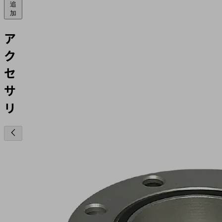
追
加
ア
ク
セ
サ
リ