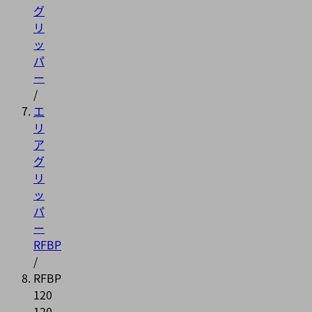
グ
リ
ッ
パ
ー
/
エ
リ
ア
グ
リ
ッ
パ
ー
RFBP
/
RFBP
120
120