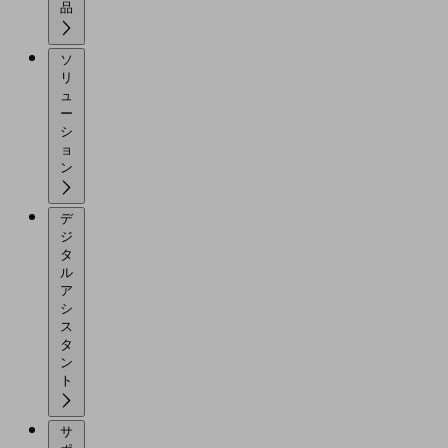
品
ソ
リ
ュ
ー
シ
ョ
ン
デ
ジ
タ
ル
ア
シ
ス
タ
ン
ト
サ