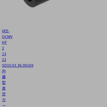
VEE-
QCMV
HF
2
13
22
SD
10.01.36.00169
内
蔵
型
真
空
カ
ー