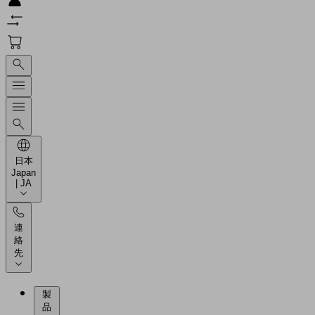
日本
Japan
| JA
連
絡
先
製
品