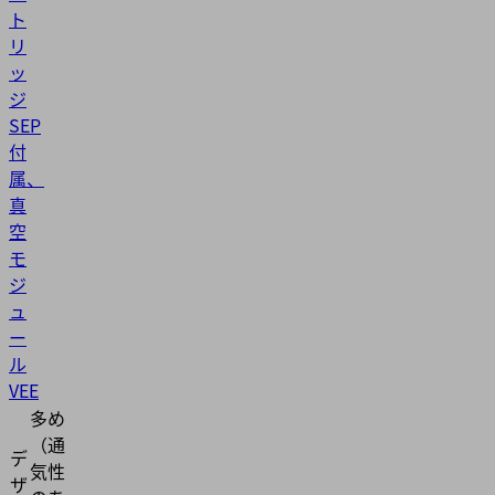
ト
リ
ッ
ジ
SEP
付
属、
真
空
モ
ジ
ュ
ー
ル
VEE
多め
（通
デ
気性
ザ