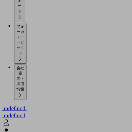
ポ
ー
ト
フォ
ーカ
ス・
トピ
ック
ス
会社
案
内・
採用
情報
undefined.
undefined