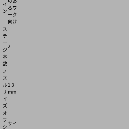
のあ
イ
るワ
ン
ーク
向け
ス
テ
ー
2
ジ
本
数
ノ
ズ
ル
1.3
サ
mm
イ
ズ
オ
プ
サイ
シ