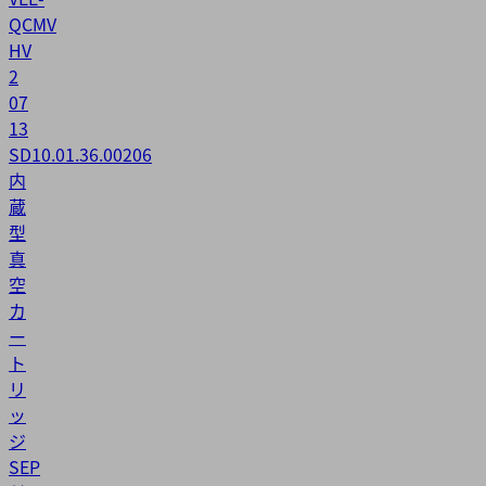
QCMV
HV
2
07
13
SD
10.01.36.00206
内
蔵
型
真
空
カ
ー
ト
リ
ッ
ジ
SEP