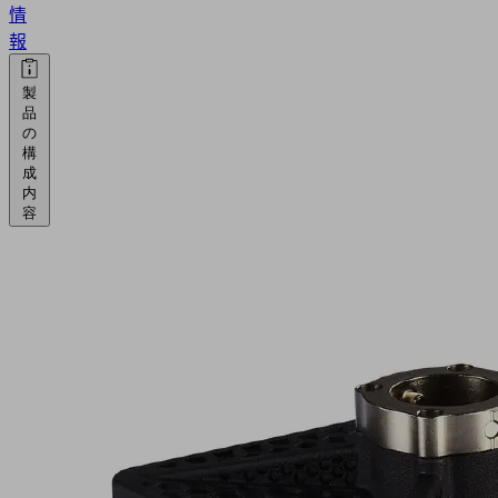
情
報
製
品
の
構
成
内
容
RFBP
120
120
BA
O10