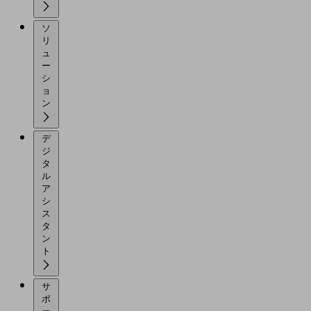
ソ
リ
ュ
ー
シ
ョ
ン
デ
ジ
タ
ル
ア
シ
ス
タ
ン
ト
サ
ポ