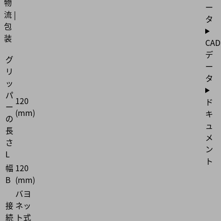
物
ー
流 |
タ
包
装
CAD
デ
グ
ー
リ
タ
ッ
パ
120
ド
ー
(mm)
キ
の
ュ
長
メ
さ
ン
L
ト
幅
120
B
(mm)
バヨ
接
ネッ
続
ト式