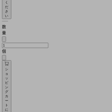
く
だ
さ
い
数
量
個
シ
ョ
ッ
ピ
ン
グ
カ
ー
ト
に