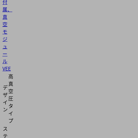
付
属、
真
空
モ
ジ
ュ
ー
ル
VEE
高
真
デ
空
ザ
圧
イ
タ
ン
イ
プ
ス
テ