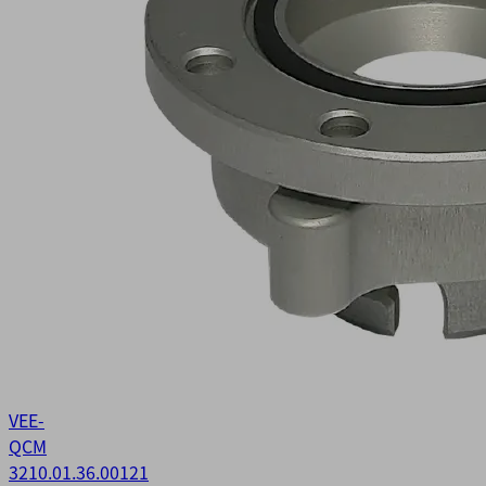
VEE-
QCM
32
10.01.36.00121