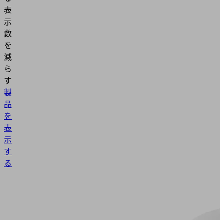
表
示
数
を
減
ら
す
製
品
を
表
示
す
る