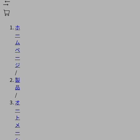
ホ
ー
ム
ペ
ー
ジ
/
製
品
/
オ
ー
ト
メ
ー
シ