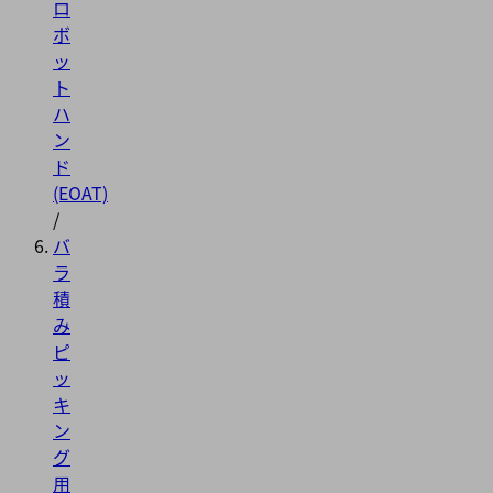
ロ
ボ
ッ
ト
ハ
ン
ド
(EOAT)
/
バ
ラ
積
み
ピ
ッ
キ
ン
グ
用