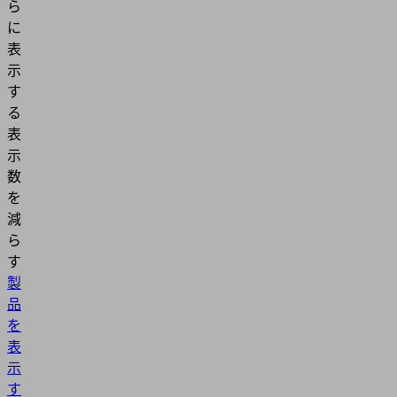
ら
に
表
示
す
る
表
示
数
を
減
ら
す
製
品
を
表
示
す