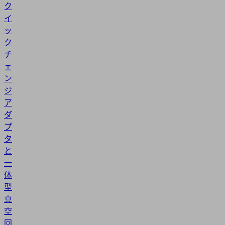
ク
イ
ッ
ク
チ
ェ
ン
ジ
ア
ダ
プ
タ
と
一
体
型
真
空
回