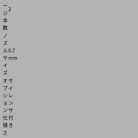
ー
2
ジ
本
数
ノ
ズ
ル
0.7
サ
mm
イ
ズ
オ
サ
プ
イ
シ
レ
ョ
ン
ン
サ
仕
付
様
き
さ