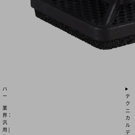
製
品
コ
ー
属
ド:
性
10.01.45.00086
1
B
真
4
空
H
グ
1
リ
L
ッ
パ
ー
テ
ク
業
ニ
界：
カ
汎
ル
用 |
デ