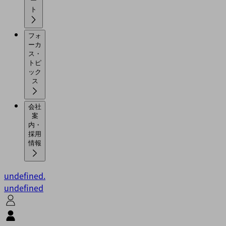
ー
ト
フォ
ーカ
ス・
トピ
ック
ス
会社
案
内・
採用
情報
undefined.
undefined