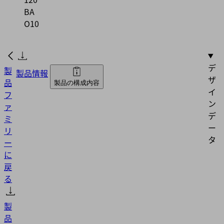
BA
O10
デ
製
製品情報
ザ
品
製品の構成内容
イ
フ
ン
ァ
デ
ミ
ー
リ
タ
ー
に
戻
る
製
品