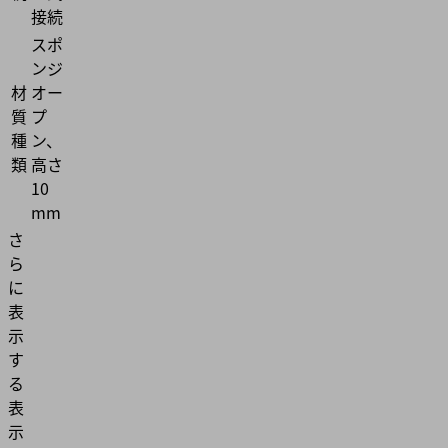
接続
スポ
ンジ
材
オー
質
プ
種
ン、
類
高さ
10
mm
さ
ら
に
表
示
す
る
表
示