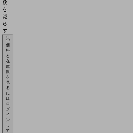
数
を
減
ら
す
価
格
と
在
庫
数
を
見
る
に
は
ロ
グ
イ
ン
し
て