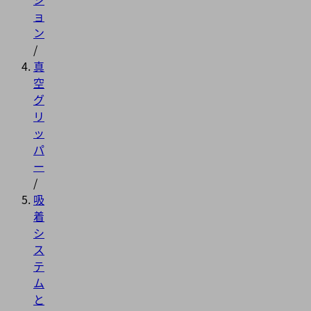
ョ
ン
/
真
空
グ
リ
ッ
パ
ー
/
吸
着
シ
ス
テ
ム
と