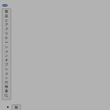
製
品
と
ア
プ
リ
ケ
ー
シ
ョ
ン
オ
プ
シ
ョ
ン
の
検
索
製