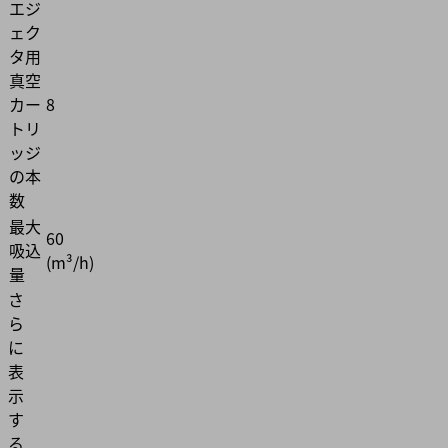
エジ
ェク
タ用
真空
カー
8
トリ
ッジ
の本
数
最大
60
吸込
(m³/h)
量
さ
ら
に
表
示
す
る