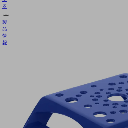
る
製
品
情
報
MOD-
FLAN
176.6x118
FXP
製
品
コ