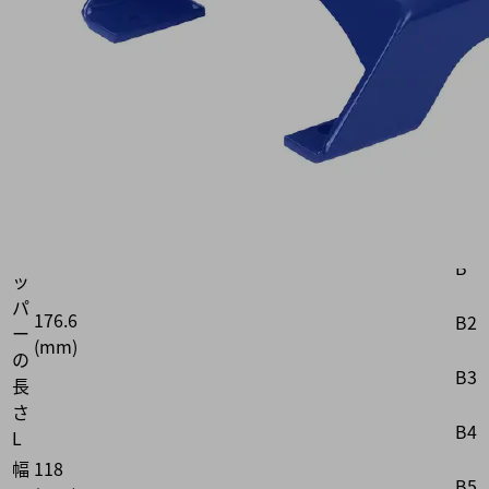
ー
ド:
10.01.38.01647
業
界：
汎
用
属
グ
リ
B
ッ
パ
176.6
B2
ー
(mm)
の
B3
長
さ
B4
L
幅
118
B5