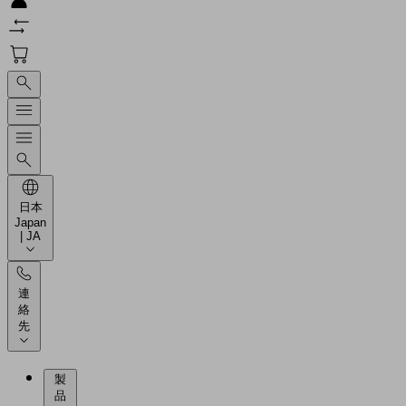
日本
Japan
| JA
連
絡
先
製
品