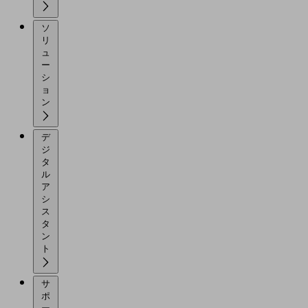
ソ
リ
ュ
ー
シ
ョ
ン
デ
ジ
タ
ル
ア
シ
ス
タ
ン
ト
サ
ポ