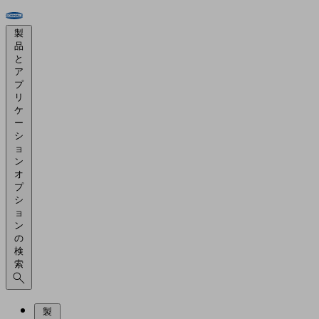
製
品
と
ア
プ
リ
ケ
ー
シ
ョ
ン
オ
プ
シ
ョ
ン
の
検
索
製