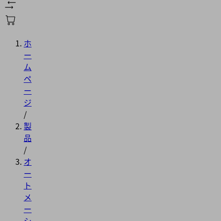
ホ
ー
ム
ペ
ー
ジ
/
製
品
/
オ
ー
ト
メ
ー
シ