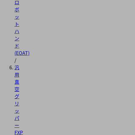
ロ
ボ
ッ
ト
ハ
ン
ド
(EOAT)
/
汎
用
真
空
グ
リ
ッ
パ
ー
FXP