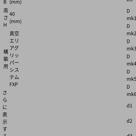
B
(mm)
高
D
40
さ
mk
(mm)
H
D
mk
真空
エリ
D
アグ
mk
構
リッ
D
築
パー
mk
用
シス
D
テム
mk
FXP
D
さ
mk
ら
d1
に
表
d2
示
す
d3
る