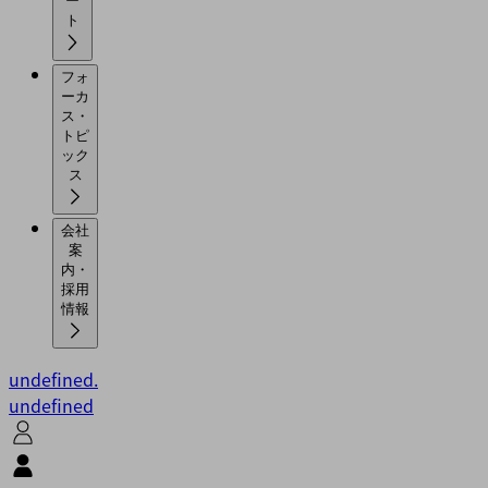
ー
ト
フォ
ーカ
ス・
トピ
ック
ス
会社
案
内・
採用
情報
undefined.
undefined