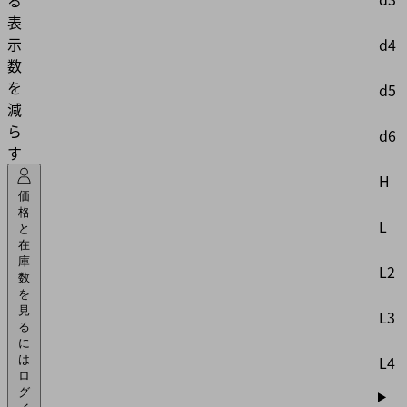
表
示
d4
数
を
d5
減
ら
d6
す
H
価
格
L
と
在
庫
L2
数
を
見
L3
る
に
L4
は
ロ
グ