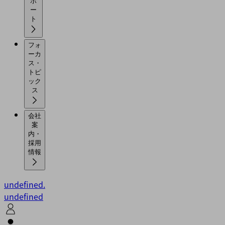
ポ
ー
ト
フォ
ーカ
ス・
トピ
ック
ス
会社
案
内・
採用
情報
undefined.
undefined