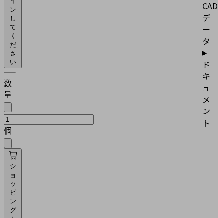
イ
CAD
ン
デ
し
ー
て
く
タ
だ
さ
ド
い
キ
数
ュ
量
メ
ン
ト
個
シ
ョ
ッ
ピ
ン
グ