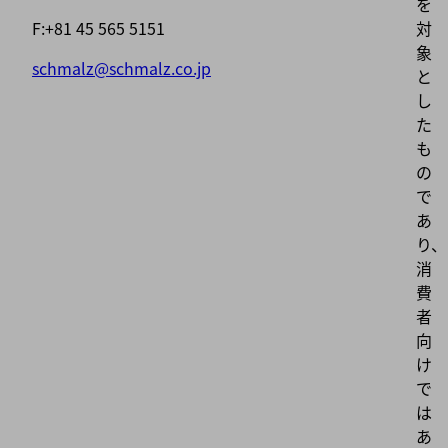
を
F:+81 45 565 5151
対
象
schmalz@schmalz.co.jp
と
し
た
も
の
で
あ
り、
消
費
者
向
け
で
は
あ