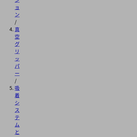
ョ
ン
/
真
空
グ
リ
ッ
パ
ー
/
吸
着
シ
ス
テ
ム
と