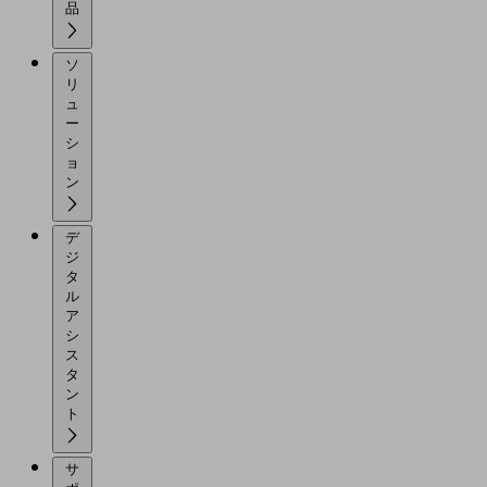
品
ソ
リ
ュ
ー
シ
ョ
ン
デ
ジ
タ
ル
ア
シ
ス
タ
ン
ト
サ