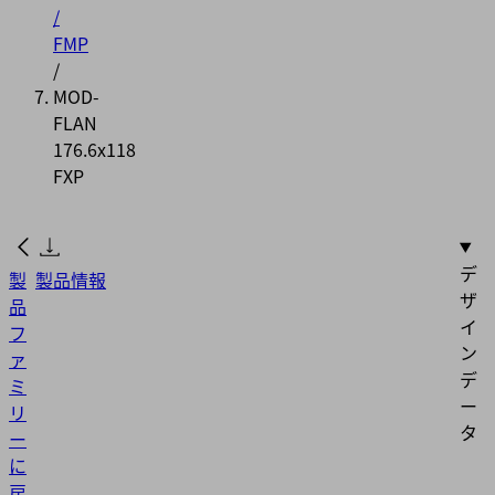
/
FMP
/
MOD-
FLAN
176.6x118
FXP
デ
製
製品情報
ザ
品
イ
フ
ン
ァ
デ
ミ
ー
リ
タ
ー
に
戻