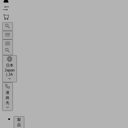
日本
Japan
| JA
連
絡
先
製
品