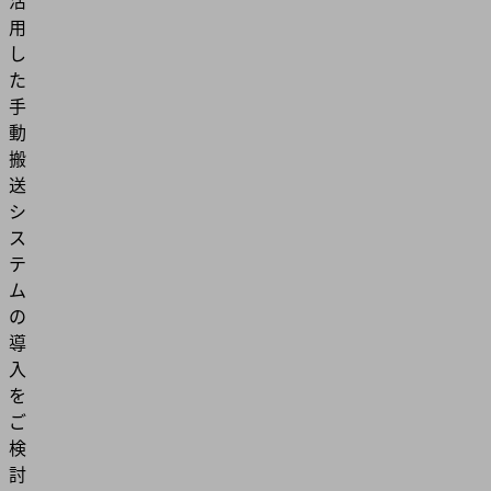
活
用
し
た
手
動
搬
送
シ
ス
テ
ム
の
導
入
を
ご
検
討