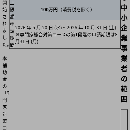
上
開
中
限
100万円
（消費税を除く）
始
小
額
さ
れ
申
企
2026 年 5 月 20 日 (水) ~ 2026 年 10 月 31 日 (土)
ま
請
※専門家総合対策コースの第1段階の申請期限は8
業
し
期
月31日 (月)
た。
間
事
業
本
補
者
助
の
金
の
範
「専
囲
門
家
対
策
コ