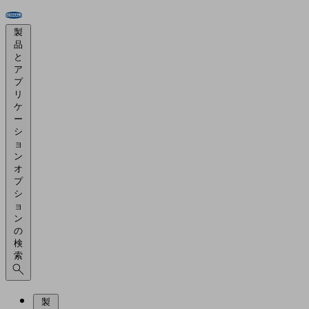
製
品
と
ア
プ
リ
ケ
ー
シ
ョ
ン
オ
プ
シ
ョ
ン
の
検
索
製