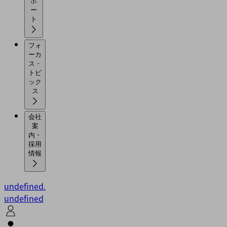
ポ
ー
ト
フォ
ーカ
ス・
トピ
ック
ス
会社
案
内・
採用
情報
undefined.
undefined