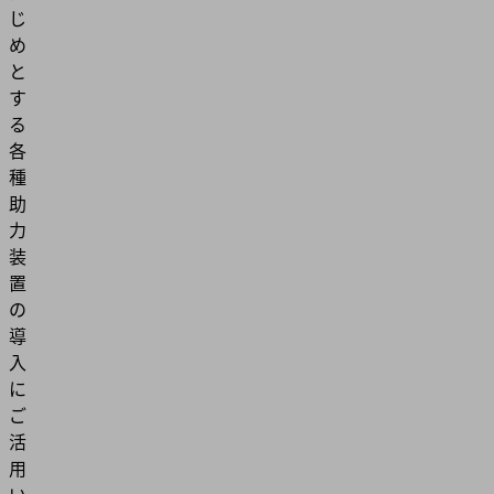
じ
め
と
す
る
各
種
助
力
装
置
の
導
入
に
ご
活
用