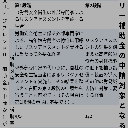
度
リ
第1段階
第2段階
「エ
（労働安全衛生の外部専門家によ
ー
イ
るリスクアセスメントを実施する
ジ
補
場合）
フ
労働安全衛生に係る外部専門家に
助
レ
よる、高年齢労働者の特性に配慮
リスクアセスメ
ン
金
したリスクアセスメントを受ける
ントの結果を踏
ド
の
に当たって必要な経費
まえた高年齢労
リ
補
働者の身体機能
ー
申
助
※外部専門家の代わりに、自社の
の低下を補う設
補
対
請
安全衛生担当者によるリスクアセ
備・装置の導入
助
象
スメントを実施し、その結果を踏
その他の労働災
金」
対
まえて右記の第２段階の申請から
害防止対策に要
の
象
行うことも可能です（その場合は
する経費
申
第1段階の申請は不要です）。
請
と
補
受
な
助
4/5
1/2
付
率
る
が