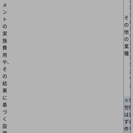
メ
ン
そ
ト
の
の
他
実
の
施
業
費
種
用
や、
そ
の
結
果
に
※
基
労
づ
は
く
ず
設
件