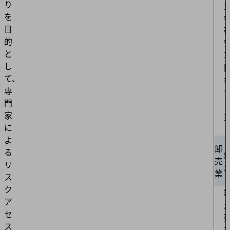
り
を
目
的
と
し
て、
専
門
家
に
よ
卸
る
売
リ
業
ス
ク
ア
セ
ス