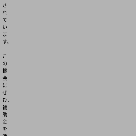
さ
れ
て
い
ま
す。
こ
の
機
会
に
ぜ
ひ、
補
助
金
を