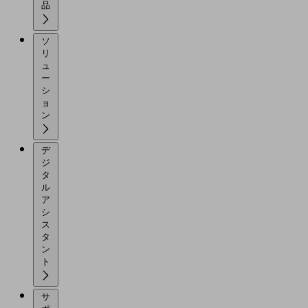
品
ソ
リ
ュ
ー
シ
ョ
ン
デ
ジ
タ
ル
ア
シ
ス
タ
ン
ト
サ