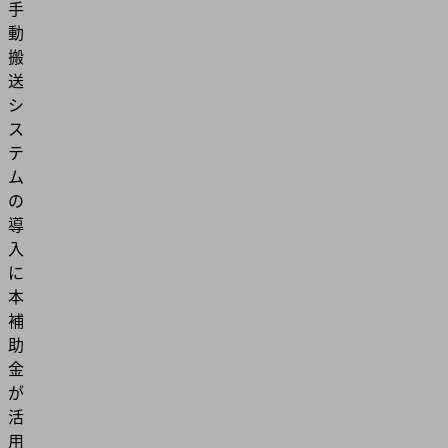
手
動
搬
送
シ
ス
テ
ム
の
導
入
に
本
補
助
金
が
活
用