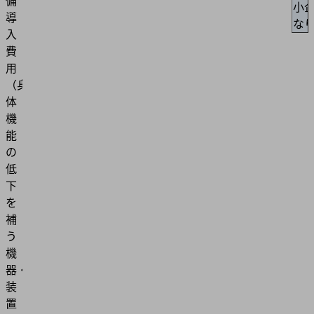
備
小
導
な
入
費
用
（身
体
機
能
の
低
下
を
補
う
機
器・
装
置