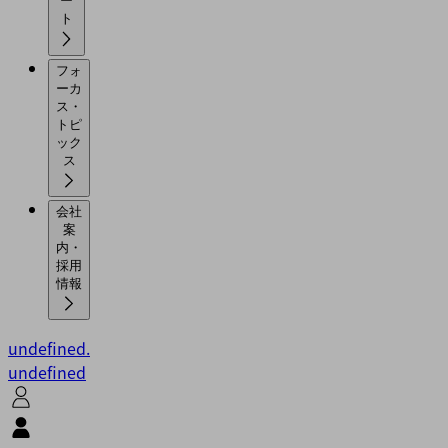
ー
ト
フォ
ーカ
ス・
トピ
ック
ス
会社
案
内・
採用
情報
undefined.
undefined