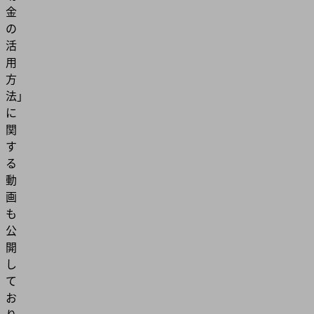
金
の
活
用
方
法」
に
関
す
る
動
画
も
公
開
し
て
お