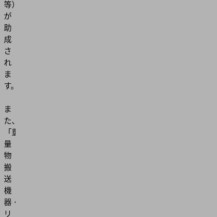
等）
が
助
成
さ
れ
ま
す。
ま
た、
「重
量
物
搬
送
機
器・
リ