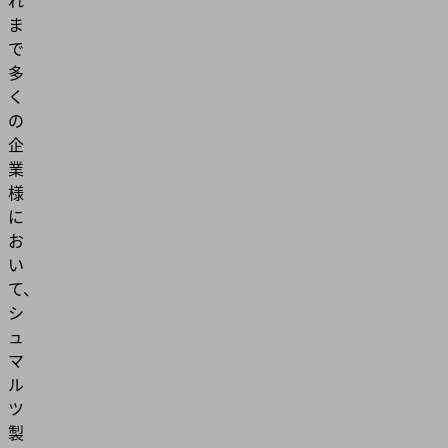
れ
ま
で
多
く
の
企
業
様
に
お
い
て、
シ
ュ
マ
ル
ツ
製