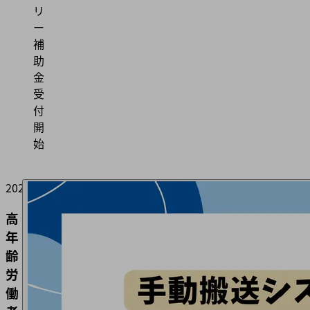
リ
ー
補
助
金
受
付
開
始
2026/07/01
高
年
齢
労
働