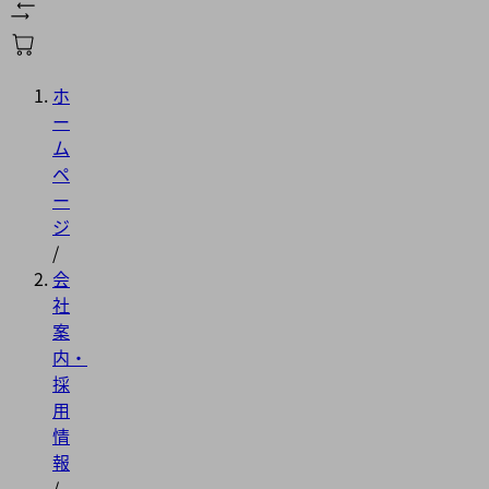
ホ
ー
ム
ペ
ー
ジ
/
会
社
案
内・
採
用
情
報
/