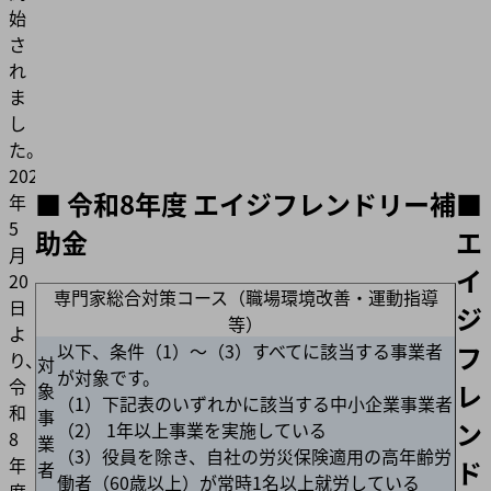
始
さ
れ
ま
し
た。
2026
■ 令和8年度 エイジフレンドリー補
■
年
5
助金
エ
月
イ
20
専門家総合対策コース（職場環境改善・運動指導
日
ジ
等）
よ
以下、条件（1）〜（3）すべてに該当する事業者
フ
り、
対
が対象です。
令
レ
象
（1）下記表のいずれかに該当する中⼩企業事業者
和
事
ン
（2） 1年以上事業を実施している
8
業
（3）役員を除き、自社の労災保険適用の高年齢労
年
ド
者
働者（60歳以上）が常時1名以上就労している