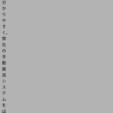
分
か
り
や
す
く、
弊
社
の
手
動
搬
送
シ
ス
テ
ム
を
は