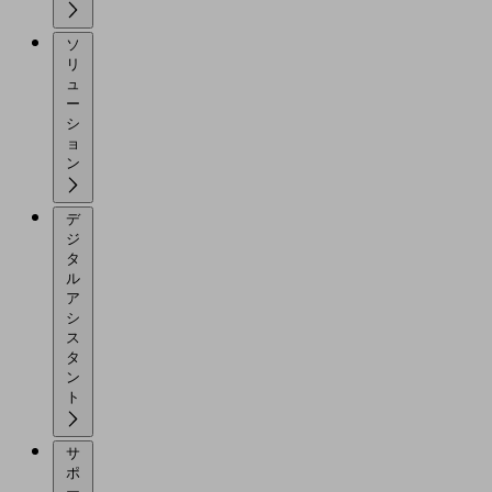
ソ
リ
ュ
ー
シ
ョ
ン
デ
ジ
タ
ル
ア
シ
ス
タ
ン
ト
サ
ポ