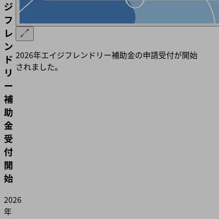
ジ
フ
レ
ン
2026年エイジフレンドリー補助金の申請受付が開始
ド
されました。
リ
ー
補
助
金
受
付
開
始
2026
年