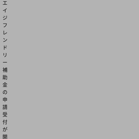
エ
イ
ジ
フ
レ
ン
ド
リ
ー
補
助
金
の
申
請
受
付
が
開