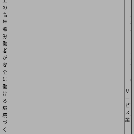
上
の
高
年
齢
労
働
者
が
安
全
に
働
サ
け
ー
る
ビ
環
ス
境
業
づ
く