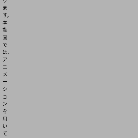
り
ま
す。
本
動
画
で
は、
ア
ニ
メ
ー
シ
ョ
ン
を
用
い
て