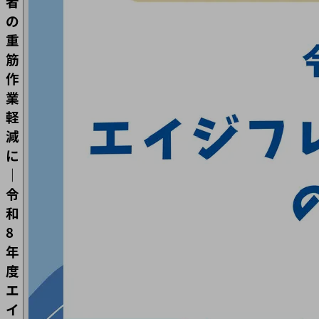
者
の
重
筋
作
業
軽
減
に
｜
令
和
8
年
度
エ
イ