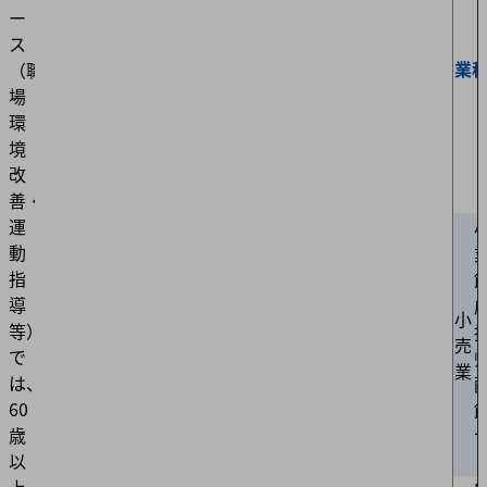
ー
ス
業
（職
場
環
境
改
善・
運
動
指
導
⼩
等）」
売
で
業
は、
60
歳
以