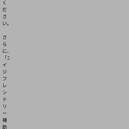
く
だ
さ
い。
さ
ら
に、
「エ
イ
ジ
フ
レ
ン
ド
リ
ー
補
助