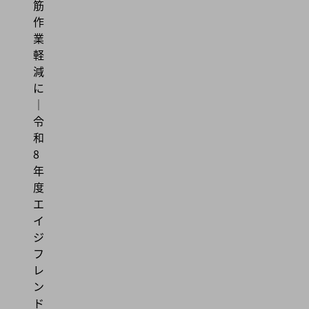
筋
作
業
軽
減
に
｜
令
和
8
年
度
エ
イ
ジ
フ
レ
ン
ド