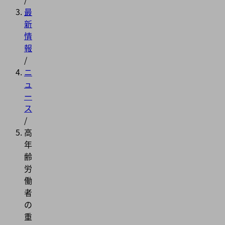
最
新
情
報
/
ニ
ュ
ー
ス
/
高
年
齢
労
働
者
の
重