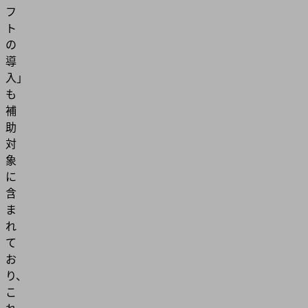
フ
ト
の
導
入」
も
補
助
対
象
に
含
ま
れ
て
お
り、
こ