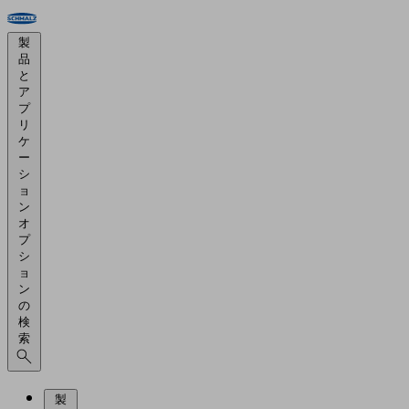
製
品
と
ア
プ
リ
ケ
ー
シ
ョ
ン
オ
プ
シ
ョ
ン
の
検
索
製