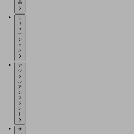
品
ソ
リ
ュ
ー
シ
ョ
ン
デ
ジ
タ
ル
ア
シ
ス
タ
ン
ト
サ