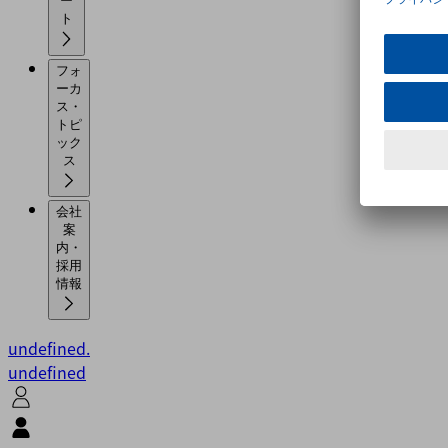
ー
ト
フォ
ーカ
ス・
トピ
ック
ス
会社
案
内・
採用
情報
undefined.
undefined