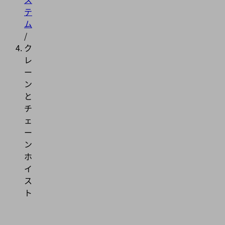
テ
ム
/
ク
レ
ー
ン
と
チ
ェ
ー
ン
ホ
イ
ス
ト