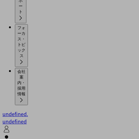
ポ
ー
ト
フォ
ーカ
ス・
トピ
ック
ス
会社
案
内・
採用
情報
undefined.
undefined