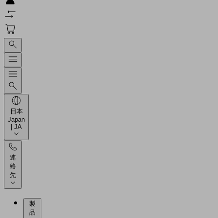
日本
Japan
| JA
連
絡
先
製
品