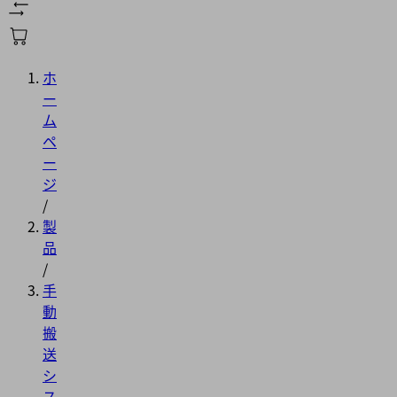
ホ
ー
ム
ペ
ー
ジ
/
製
品
/
手
動
搬
送
シ
ス