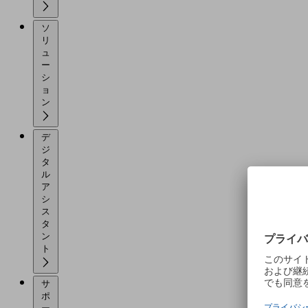
ソ
リ
ュ
ー
シ
ョ
ン
デ
ジ
タ
ル
ア
シ
ス
タ
ン
ト
サ
ポ