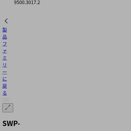
9500.3017.2
製
品
フ
ァ
ミ
リ
ー
に
戻
る
SWP-