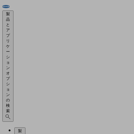
製
品
と
ア
プ
リ
ケ
ー
シ
ョ
ン
オ
プ
シ
ョ
ン
の
検
索
製