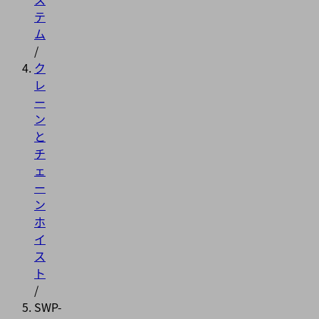
テ
ム
/
ク
レ
ー
ン
と
チ
ェ
ー
ン
ホ
イ
ス
ト
/
SWP-