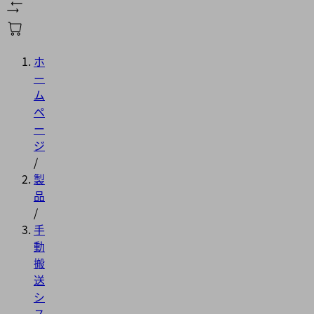
ホ
ー
ム
ペ
ー
ジ
/
製
品
/
手
動
搬
送
シ
ス