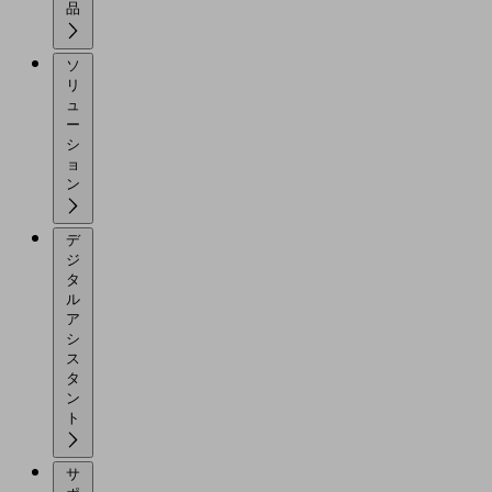
品
ソ
リ
ュ
ー
シ
ョ
ン
デ
ジ
タ
ル
ア
シ
ス
タ
ン
ト
サ