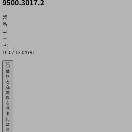
9500.3017.2
製
品
コ
ー
ド:
10.07.12.04791
価
格
と
在
庫
数
を
見
る
に
は
ロ