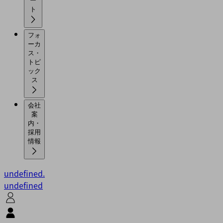
ー
ト
フォ
ーカ
ス・
トピ
ック
ス
会社
案
内・
採用
情報
undefined.
undefined