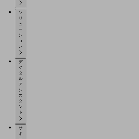
ソ
リ
ュ
ー
シ
ョ
ン
デ
ジ
タ
ル
ア
シ
ス
タ
ン
ト
サ
ポ