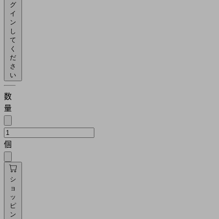
グ
イ
ン
し
て
く
だ
さ
い
数
量
個
シ
ョ
ッ
ピ
ン