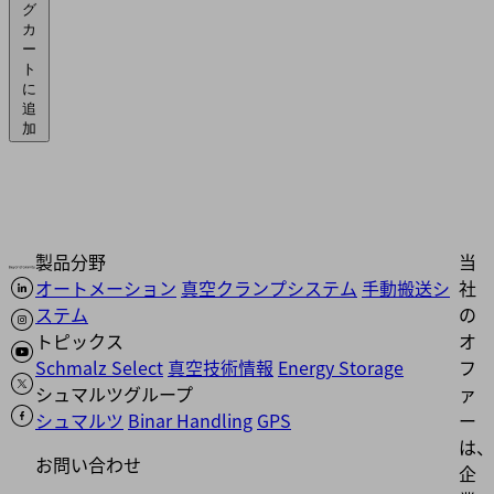
グ
カ
ー
ト
に
追
加
製品分野
当
オートメーション
真空クランプシステム
手動搬送シ
社
ステム
の
トピックス
オ
Schmalz Select
真空技術情報
Energy Storage
フ
シュマルツグループ
ァ
シュマルツ
Binar Handling
GPS
ー
は、
お問い合わせ
企