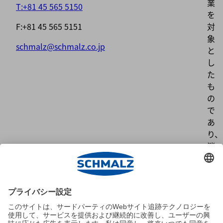
業
T:+81 45 565 5150
を
F:+81 45 565 5151
対
象
schmalz@schmalz.co.jp
と
し
た
も
の
で
あ
り、
消
費
者
向
け
で
は