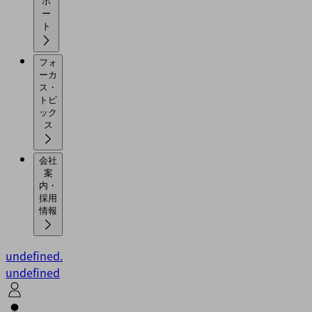
ポ
ー
ト
フォ
ーカ
ス・
トピ
ック
ス
会社
案
内・
採用
情報
undefined.
undefined