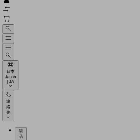
日本
Japan
| JA
連
絡
先
製
品