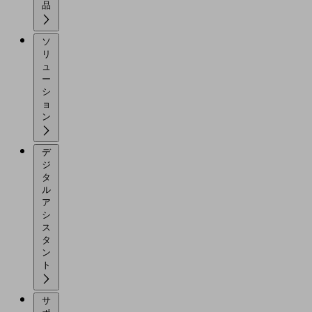
品
ソ
リ
ュ
ー
シ
ョ
ン
デ
ジ
タ
ル
ア
シ
ス
タ
ン
ト
サ