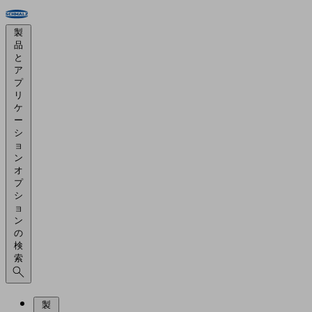
製
品
と
ア
プ
リ
ケ
ー
シ
ョ
ン
オ
プ
シ
ョ
ン
の
検
索
製