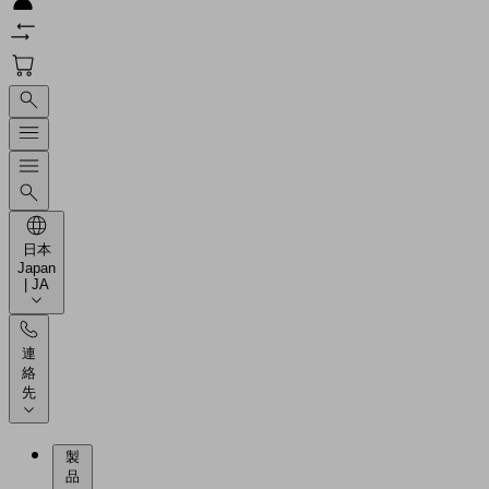
日本
Japan
| JA
連
絡
先
製
品