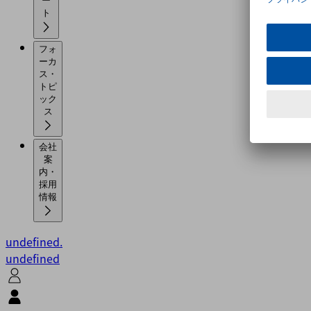
ー
ト
フォ
ーカ
ス・
トピ
ック
ス
会社
案
内・
採用
情報
undefined.
undefined