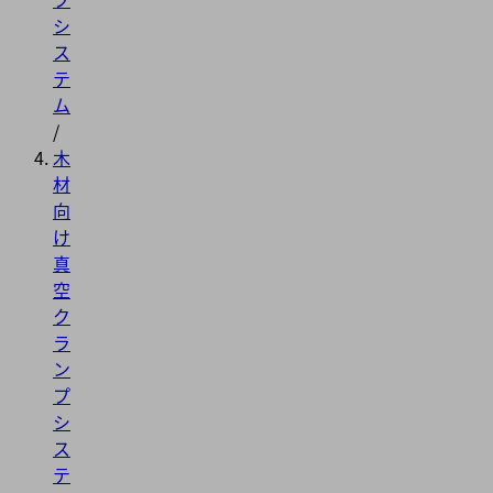
シ
ス
テ
ム
/
木
材
向
け
真
空
ク
ラ
ン
プ
シ
ス
テ