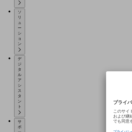
ソ
リ
ュ
ー
シ
ョ
ン
デ
ジ
タ
ル
ア
シ
ス
タ
ン
ト
サ
ポ