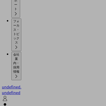
ポ
ー
ト
フォ
ーカ
ス・
トピ
ック
ス
会社
案
内・
採用
情報
undefined.
undefined