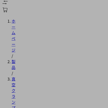
ホ
ー
ム
ペ
ー
ジ
/
製
品
/
真
空
ク
ラ
ン
プ